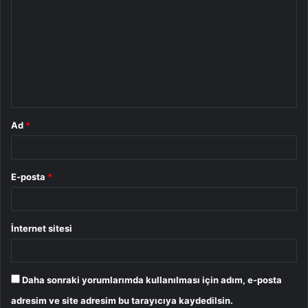
o
r
u
m
*
Ad
*
E-posta
*
İnternet sitesi
Daha sonraki yorumlarımda kullanılması için adım, e-posta
adresim ve site adresim bu tarayıcıya kaydedilsin.