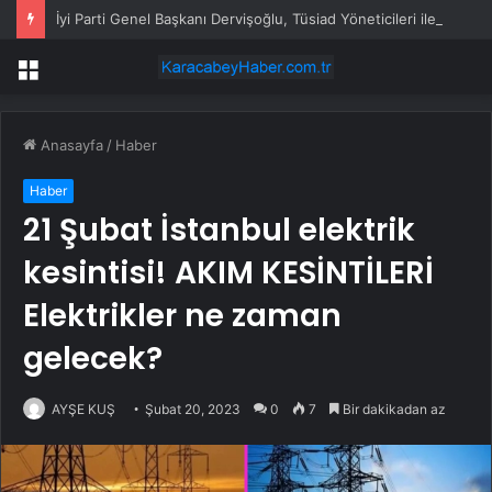
İyi Parti Genel Başkanı Dervişoğlu, Tüsiad Yöneticileri ile Bir Araya Geldi
Menü
Anasayfa
/
Haber
Haber
21 Şubat İstanbul elektrik
kesintisi! AKIM KESİNTİLERİ
Elektrikler ne zaman
gelecek?
AYŞE KUŞ
Şubat 20, 2023
0
7
Bir dakikadan az