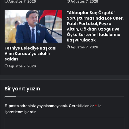
Ağustos 7, 2026
Ağustos 7, 2026
“Ahbaplar Suç Örgütü”
Soruşturmasında Ece Üner,
Fatih Portakal, Feyza
Altun, Gökhan Özoğuz ve
Öykü Serter’in İfadelerine
Başvurulacak
Ağustos 7, 2026
Fethiye Belediye Başkanı
Alim Karaca’ya silahlı
saldırı
Ağustos 7, 2026
Bir yanıt yazın
E-posta adresiniz yayınlanmayacak.
Gerekli alanlar
*
ile
işaretlenmişlerdir
Y