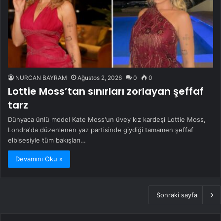
NURCAN BAYRAM
Ağustos 2, 2026
0
0
Lottie Moss’tan sınırları zorlayan şeffaf
tarz
Dünyaca ünlü model Kate Moss'un üvey kız kardeşi Lottie Moss,
Londra'da düzenlenen yaz partisinde giydiği tamamen şeffaf
elbisesiyle tüm bakışları…
Devamını Oku »
Sonraki sayfa