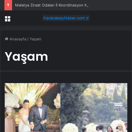
Malatya Ziraat Odaları İl Koordinasyon Kurulu Başkanı Kılıç: Beş İhracatçı, Tedarikçilere ‘Kayısı Almayın’ Talimatı Veriyor. TMO Alım Yapmalı
Menü
Anasayfa
/
Yaşam
Yaşam