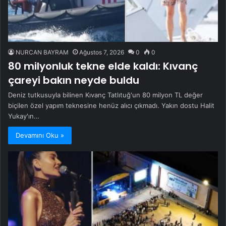
NURCAN BAYRAM
Ağustos 7, 2026
0
0
80 milyonluk tekne elde kaldı: Kıvanç
çareyi bakın neyde buldu
Deniz tutkusuyla bilinen Kıvanç Tatlıtuğ'un 80 milyon TL değer
biçilen özel yapım teknesine henüz alıcı çıkmadı. Yakın dostu Halit
Yukay'ın…
Devamını Oku »