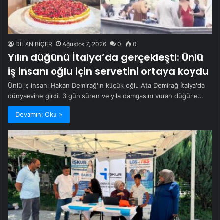
DİLAN BİÇER
Ağustos 7, 2026
0
0
Yılın düğünü İtalya’da gerçekleşti: Ünlü
iş insanı oğlu için servetini ortaya koydu
Ünlü iş insanı Hakan Demirağ'ın küçük oğlu Ata Demirağ İtalya'da
dünyaevine girdi. 3 gün süren ve yıla damgasını vuran düğüne…
Devamını Oku »