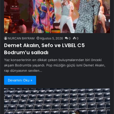
NURCAN BAYRAM
Ağustos 5, 2026
0
0
Demet Akalın, Sefo ve LVBEL C5
Bodrum’u salladı
Yaz konserlerinin en dikkat çeken buluşmalarından biri önceki
akşam Bodrum’da yaşandı. Pop müziğin güçlü ismi Demet Akalın,
rap dünyasının sevilen…
Devamını Oku »