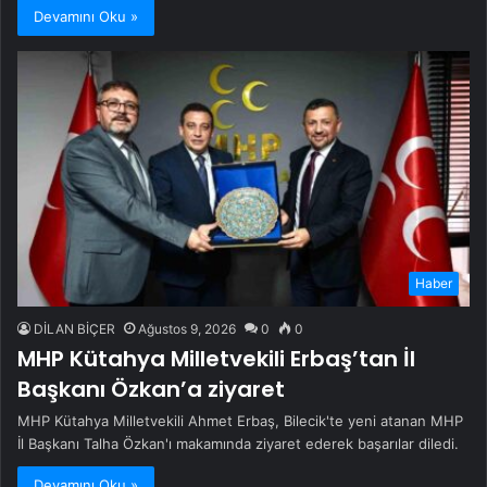
Devamını Oku »
Haber
DİLAN BİÇER
Ağustos 9, 2026
0
0
MHP Kütahya Milletvekili Erbaş’tan İl
Başkanı Özkan’a ziyaret
MHP Kütahya Milletvekili Ahmet Erbaş, Bilecik'te yeni atanan MHP
İl Başkanı Talha Özkan'ı makamında ziyaret ederek başarılar diledi.
Devamını Oku »