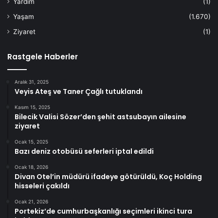
Yardım
(1)
Yaşam
(1.670)
Ziyaret
(1)
Rastgele Haberler
Aralık 31, 2025
Veyis Ateş ve Taner Çağlı tutuklandı
Kasım 15, 2025
Bilecik Valisi Sözer’den şehit astsubayın ailesine
ziyaret
Ocak 15, 2025
Bazı deniz otobüsü seferleri iptal edildi
Ocak 18, 2026
Divan Otel’in müdürü ifadeye götürüldü, Koç Holding
hisseleri çakıldı
Ocak 21, 2026
Portekiz’de cumhurbaşkanlığı seçimleri ikinci tura