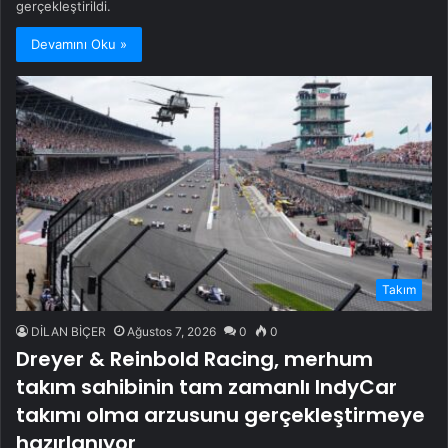
gerçekleştirildi.
Devamını Oku »
Takım
DİLAN BİÇER
Ağustos 7, 2026
0
0
Dreyer & Reinbold Racing, merhum
takım sahibinin tam zamanlı IndyCar
takımı olma arzusunu gerçekleştirmeye
hazırlanıyor