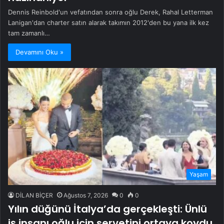
Dennis Reinbold'un vefatından sonra oğlu Derek, Rahal Letterman
Lanigan'dan charter satın alarak takımın 2012'den bu yana ilk kez
tam zamanlı…
Devamını Oku »
Yaşam
DİLAN BİÇER
Ağustos 7, 2026
0
0
Yılın düğünü İtalya’da gerçekleşti: Ünlü
iş insanı oğlu için servetini ortaya koydu