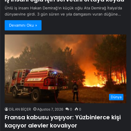
Ünlü iş insanı Hakan Demirağ'ın küçük oğlu Ata Demirağ İtalya'da
dünyaevine girdi. 3 gün süren ve yıla damgasını vuran düğüne…
Devamını Oku »
Dünya
DİLAN BİÇER
Ağustos 7, 2026
0
0
Fransa kabusu yaşıyor: Yüzbinlerce kişi
kaçıyor alevler kovalıyor