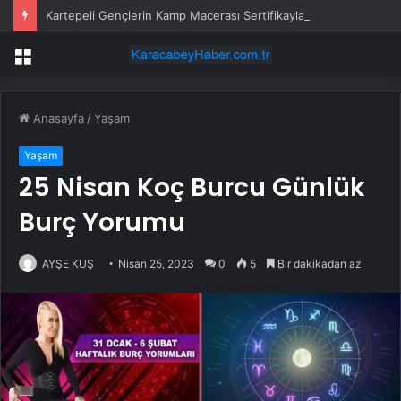
Kartepeli Gençlerin Kamp Macerası Sertifikayla Taçlandı
Menü
Anasayfa
/
Yaşam
Yaşam
25 Nisan Koç Burcu Günlük
Burç Yorumu
AYŞE KUŞ
Nisan 25, 2023
0
5
Bir dakikadan az