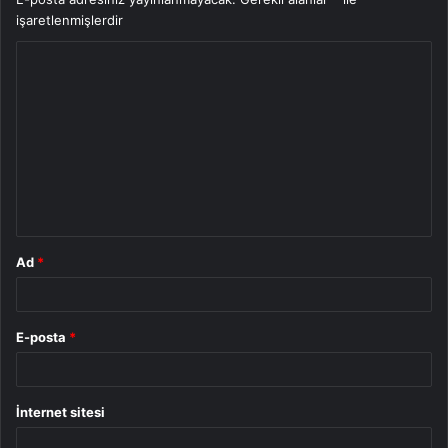
işaretlenmişlerdir
Y
o
r
u
m
*
Ad
*
E-posta
*
İnternet sitesi