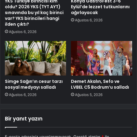
YKS Türkiye birincisi kim
Konya GastroFest 3-6
oldu? 2026 YKS (TYT AYT)
Eylül’de lezzet tutkunlarını
sınavında bu yıl kaç birinci
ağırlayacak
var? YKS birincileri hangi
Ağustos 6, 2026
ilden çıktı?
Ağustos 6, 2026
Simge Sağın’ın cesur tarzı
Demet Akalın, Sefo ve
sosyal medyayı salladı
LVBEL C5 Bodrum’u salladı
Ağustos 6, 2026
Ağustos 5, 2026
Bir yanıt yazın
E-posta adresiniz yayınlanmayacak.
Gerekli alanlar
*
ile