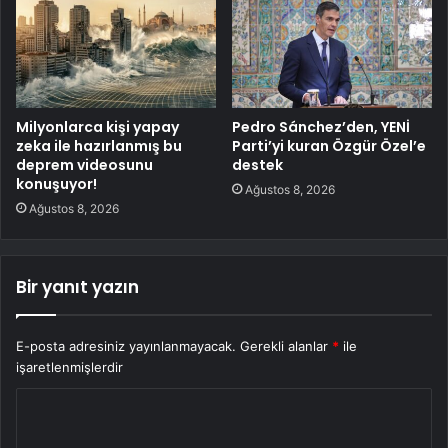
Milyonlarca kişi yapay
Pedro Sánchez’den, YENİ
zeka ile hazırlanmış bu
Parti’yi kuran Özgür Özel’e
deprem videosunu
destek
konuşuyor!
Ağustos 8, 2026
Ağustos 8, 2026
Bir yanıt yazın
E-posta adresiniz yayınlanmayacak.
Gerekli alanlar
*
ile
işaretlenmişlerdir
Y
o