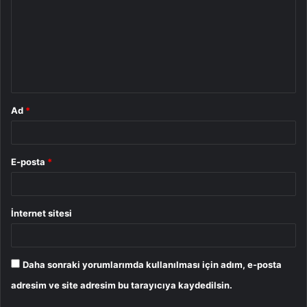
r
u
m
*
Ad
*
E-posta
*
İnternet sitesi
Daha sonraki yorumlarımda kullanılması için adım, e-posta
adresim ve site adresim bu tarayıcıya kaydedilsin.