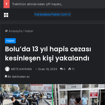
Traktörün altında kalan çift hayatını kaybetti
Menü
Anasayfa
/
Haber
Haber
Bolu’da 13 yıl hapis cezası
kesinleşen kişi yakalandı
METE KAYIHAN
Ocak 18, 2023
0
11
Bir dakikadan az