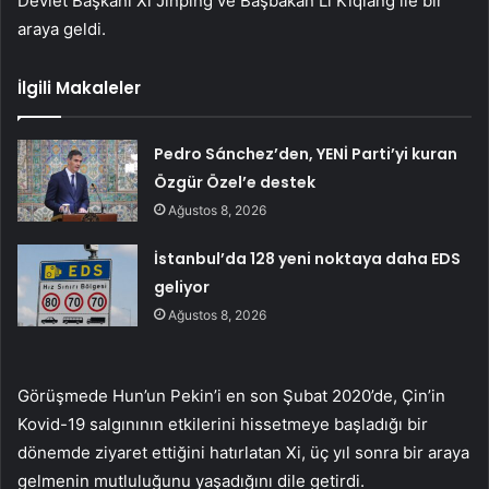
Devlet Başkanı Xi Jinping ve Başbakan Li Kiqiang ile bir
araya geldi.
İlgili Makaleler
Pedro Sánchez’den, YENİ Parti’yi kuran
Özgür Özel’e destek
Ağustos 8, 2026
İstanbul’da 128 yeni noktaya daha EDS
geliyor
Ağustos 8, 2026
Görüşmede Hun’un Pekin’i en son Şubat 2020’de, Çin’in
Kovid-19 salgınının etkilerini hissetmeye başladığı bir
dönemde ziyaret ettiğini hatırlatan Xi, üç yıl sonra bir araya
gelmenin mutluluğunu yaşadığını dile getirdi.