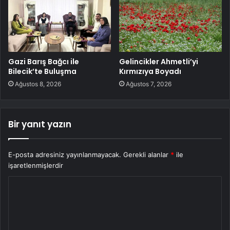
Gazi Barış Bağcı ile
Gelincikler Ahmetli’yi
Bilecik’te Buluşma
Kırmızıya Boyadı
Ağustos 8, 2026
Ağustos 7, 2026
Bir yanıt yazın
E-posta adresiniz yayınlanmayacak.
Gerekli alanlar
*
ile
işaretlenmişlerdir
Y
o
r