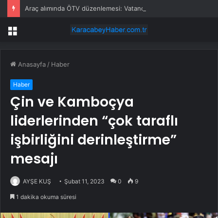
Araç alımında ÖTV düzenlemesi: Vatandaşlar bayilere akın etti
Menü
Anasayfa
/
Haber
Haber
Çin ve Kamboçya
liderlerinden “çok taraflı
işbirliğini derinleştirme”
mesajı
AYŞE KUŞ
Şubat 11, 2023
0
9
1 dakika okuma süresi