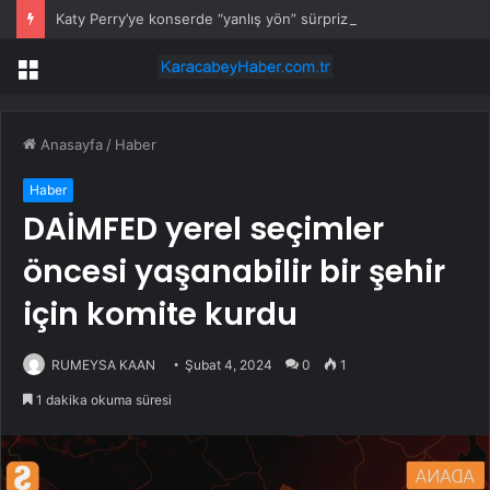
Katy Perry’ye konserde “yanlış yön” sürprizi
Menü
Anasayfa
/
Haber
Haber
DAİMFED yerel seçimler
öncesi yaşanabilir bir şehir
için komite kurdu
RUMEYSA KAAN
Şubat 4, 2024
0
1
1 dakika okuma süresi