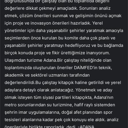
doğrultusunda bir çalıştay olan bu toplantıda değerli
değerlere dikkat çekmeyi amaçladık. Sorunları analiz
etmek, çözüm önerileri sunmak ve gelişimin önünü açmak
için proje ve inovasyon önerileri hazırladık. Yerel
yönetimler için daha yaşanabilir şehirler yaratmak amacıyla
seçimlerden önce kurulan bu komite daha çok planlı ve
yaşanabilir şehirler yaratmayı hedefliyoruz ve bu bağlamda
birçok konuda proje ve fikir ürettiğimize inanıyorum.
Ulaşımdan turizme Adana.Bir çalıştay niteliğinde olan
toplantımızda oluşturulan öneriler DAİMFED’in teknik,
akademik ve sektörel uzmanları tarafından
değerlendirildi.Bu çalıştay kitapçık haline getirildi ve yerel
adaylara detaylı olarak anlatacağız. Yönetmek ve aday
olmak isteyen tüm siyasi partileri kitapçıkta, Adana’nın
metro sorunlarından su turizmine, hafif raylı sistemden
şehrin imar uygulamalarına, doğal afet planından spor
tesisleri alanlarına kadar pek çok konuyu ele aldık. analiz
önerileriyle birlikte raporladık. dedi. -ADANA