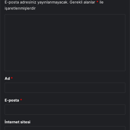
E-posta adresiniz yayınlanmayacak.
Gerekli alanlar
*
ile
işaretlenmişlerdir
Y
o
r
u
m
*
Ad
*
E-posta
*
İnternet sitesi