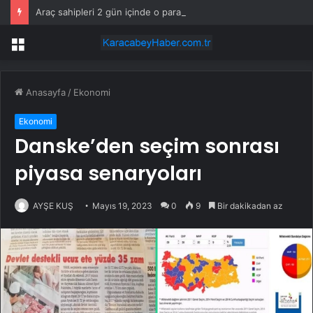
Araç sahipleri 2 gün içinde o parayı ödemek zorunda
Menü
Anasayfa
/
Ekonomi
Ekonomi
Danske’den seçim sonrası
piyasa senaryoları
AYŞE KUŞ
Mayıs 19, 2023
0
9
Bir dakikadan az