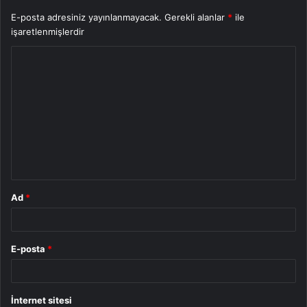
E-posta adresiniz yayınlanmayacak.
Gerekli alanlar
*
ile
işaretlenmişlerdir
Y
o
r
u
m
*
Ad
*
E-posta
*
İnternet sitesi