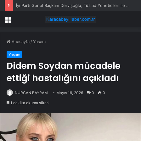
İyi Parti Genel Başkanı Dervişoğlu, Tüsiad Yöneticileri ile Bir Araya Geldi
Menü
Anasayfa
/
Yaşam
Yaşam
Didem Soydan mücadele
ettiği hastalığını açıkladı
NURCAN BAYRAM
Mayıs 19, 2026
0
0
1 dakika okuma süresi