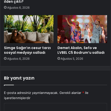
ilden çıktı?
Ağustos 6, 2026
Simge Sağın’ın cesur tarzı
Demet Akalın, Sefo ve
sosyal medyayı salladı
LVBEL C5 Bodrum’u salladı
Ağustos 6, 2026
Ağustos 5, 2026
Bir yanıt yazın
E-posta adresiniz yayınlanmayacak.
Gerekli alanlar
*
ile
işaretlenmişlerdir
Y