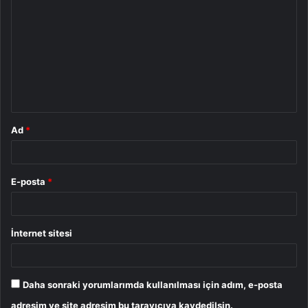
o
r
u
m
*
Ad
*
E-posta
*
İnternet sitesi
Daha sonraki yorumlarımda kullanılması için adım, e-posta
adresim ve site adresim bu tarayıcıya kaydedilsin.