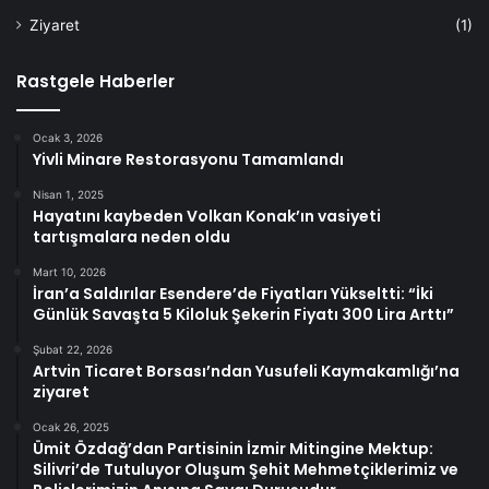
Ziyaret
(1)
Rastgele Haberler
Ocak 3, 2026
Yivli Minare Restorasyonu Tamamlandı
Nisan 1, 2025
Hayatını kaybeden Volkan Konak’ın vasiyeti
tartışmalara neden oldu
Mart 10, 2026
İran’a Saldırılar Esendere’de Fiyatları Yükseltti: “İki
Günlük Savaşta 5 Kiloluk Şekerin Fiyatı 300 Lira Arttı”
Şubat 22, 2026
Artvin Ticaret Borsası’ndan Yusufeli Kaymakamlığı’na
ziyaret
Ocak 26, 2025
Ümit Özdağ’dan Partisinin İzmir Mitingine Mektup:
Silivri’de Tutuluyor Oluşum Şehit Mehmetçiklerimiz ve