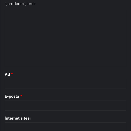
işaretlenmişlerdir
Y
o
r
u
m
*
Ad
*
E-posta
*
İnternet sitesi