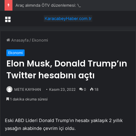
Araç alımında ÖTV düzenlemesi: Vatandaşlar bayilere akın etti
Menü
Anasayfa
/
Ekonomi
Ekonomi
Elon Musk, Donald Trump’ın
Twitter hesabını açtı
METE KAYIHAN
Kasım 23, 2022
0
18
1 dakika okuma süresi
Eski ABD Lideri Donald Trump’ın hesabı yaklaşık 2 yıllık
yasağın akabinde çevrim içi oldu.