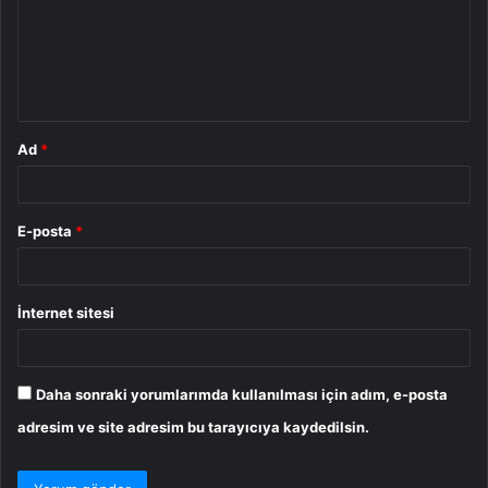
u
m
*
Ad
*
E-posta
*
İnternet sitesi
Daha sonraki yorumlarımda kullanılması için adım, e-posta
adresim ve site adresim bu tarayıcıya kaydedilsin.