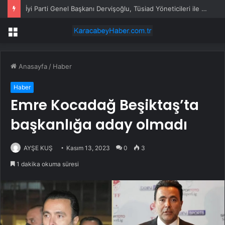
İyi Parti Genel Başkanı Dervişoğlu, Tüsiad Yöneticileri ile Bir Araya Geldi
Menü
Anasayfa
/
Haber
Haber
Emre Kocadağ Beşiktaş’ta
başkanlığa aday olmadı
AYŞE KUŞ
Kasım 13, 2023
0
3
1 dakika okuma süresi