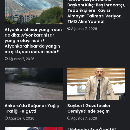
Başkanı Kılıç: Beş İhracatçı,
Tedarikçilere ‘Kayısı
Almayın’ Talimatı Veriyor.
TMO Alım Yapmalı
Ağustos 7, 2026
Afyonkarahisar yangın son
dakika: Afyonkarahisar
yangın olayı nedir?
Afyonkarahisar’da yangın
mı çıktı, son durum nedir?
Ağustos 7, 2026
Ankara’da Sağanak Yağış
Bayburt Gazeteciler
Trafiği Felç Etti
Cemiyeti’nde Seçim
Ağustos 7, 2026
Ağustos 7, 2026
“Ahbaplar Suç Örgütü”