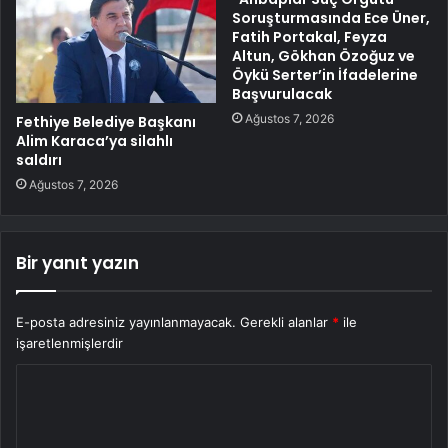
Soruşturmasında Ece Üner,
Fatih Portakal, Feyza
Altun, Gökhan Özoğuz ve
Öykü Serter’in İfadelerine
Başvurulacak
Ağustos 7, 2026
Fethiye Belediye Başkanı
Alim Karaca’ya silahlı
saldırı
Ağustos 7, 2026
Bir yanıt yazın
E-posta adresiniz yayınlanmayacak.
Gerekli alanlar
*
ile
işaretlenmişlerdir
Y
o
r