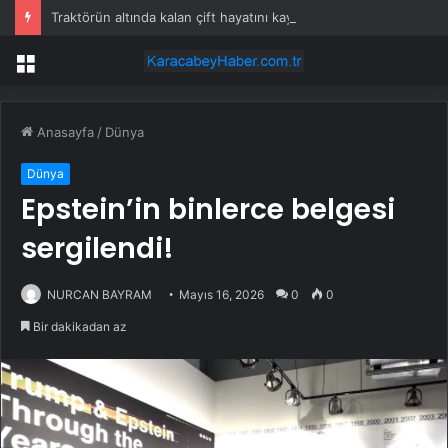
Traktörün altında kalan çift hayatını kaybetti
Menü
Anasayfa
/
Dünya
Dünya
Epstein’in binlerce belgesi
sergilendi!
NURCAN BAYRAM
Mayıs 16, 2026
0
0
Bir dakikadan az