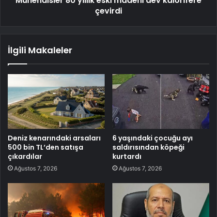
Mühendisler 80 yıllık eski madeni dev kalorifere
çevirdi
İlgili Makaleler
Deniz kenarındaki arsaları
6 yaşındaki çocuğu ayı
500 bin TL’den satışa
saldırısından köpeği
çıkardılar
kurtardı
Ağustos 7, 2026
Ağustos 7, 2026