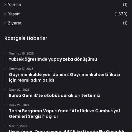
Yardım
(1)
Yaşam
(1.670)
Ziyaret
(1)
Rastgele Haberler
Temmuz 15, 2026
Yüksek öğretimde yapay zeka dönüşümü
Temmuz 17, 2025
Gayrimenkulde yeni dönem: Gayrimenkul sertifikası
için resmi adım atıldı
Ocak 22, 2025
Bursa Gemlik’te otobüs durakları tertemiz
Ocak 25, 2024
Tarihi Bergama Vapuru’nda “Atatürk ve Cumhuriyet
Gemileri Sergisi” açıldı
Mart 6, 2026
Uyuşturucu Operasyonu: 447,5 kg Madde Ele Geçirildi