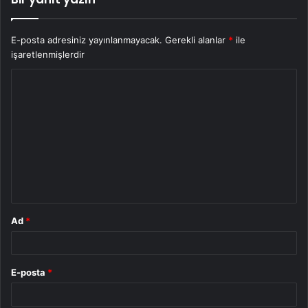
E-posta adresiniz yayınlanmayacak.
Gerekli alanlar
*
ile
işaretlenmişlerdir
Y
o
r
u
m
*
Ad
*
E-posta
*