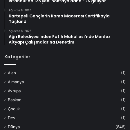
İstanbul’da 128 yeni noktaya daha EDS geliyor
Ağustos 8, 2026
Kartepeli Gençlerin Kamp Macerası Sertifikayla
Taçlandı
Ağustos 8, 2026
Ağrı Belediyesi’nden Fatih Mahallesi’nde Menfez
Altyapı Çalışmalarına Denetim
Kategoriler
Alan
(1)
Almanya
(1)
Avrupa
(1)
Başkan
(1)
Çocuk
(1)
Dev
(1)
Dünya
(848)