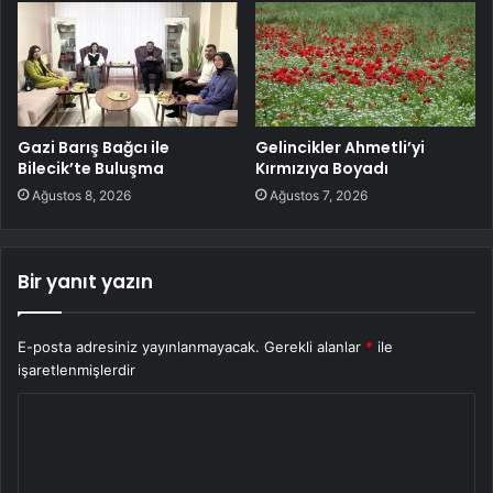
Gazi Barış Bağcı ile
Gelincikler Ahmetli’yi
Bilecik’te Buluşma
Kırmızıya Boyadı
Ağustos 8, 2026
Ağustos 7, 2026
Bir yanıt yazın
E-posta adresiniz yayınlanmayacak.
Gerekli alanlar
*
ile
işaretlenmişlerdir
Y
o
r