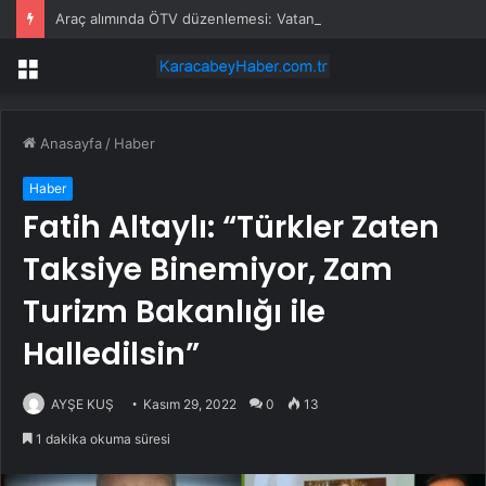
Araç alımında ÖTV düzenlemesi: Vatandaşlar bayilere akın etti
Menü
Anasayfa
/
Haber
Haber
Fatih Altaylı: “Türkler Zaten
Taksiye Binemiyor, Zam
Turizm Bakanlığı ile
Halledilsin”
AYŞE KUŞ
Kasım 29, 2022
0
13
1 dakika okuma süresi