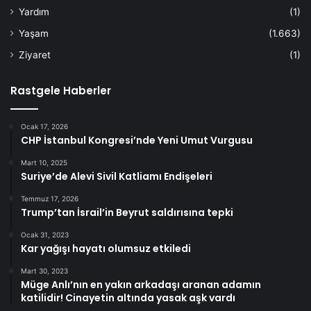
Yardım
(1)
Yaşam
(1.663)
Ziyaret
(1)
Rastgele Haberler
Ocak 17, 2026
CHP İstanbul Kongresi’nde Yeni Umut Vurgusu
Mart 10, 2025
Suriye’de Alevi Sivil Katliamı Endişeleri
Temmuz 17, 2026
Trump’tan İsrail’in Beyrut saldırısına tepki
Ocak 31, 2023
Kar yağışı hayatı olumsuz etkiledi
Mart 30, 2023
Müge Anlı’nın en yakın arkadaşı aranan adamın
katilidir! Cinayetin altında yasak aşk vardı