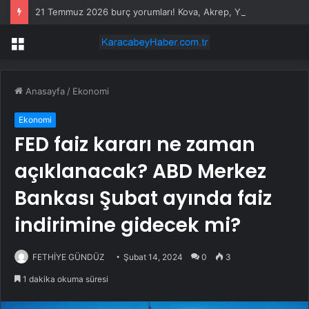
21 Temmuz 2026 burç yorumları! Kova, Akrep, Yay burcu yorumu… AŞK, EVLİLİK, SAĞLIK yorumları ne diyor?
Menü
Anasayfa
/
Ekonomi
Ekonomi
FED faiz kararı ne zaman
açıklanacak? ABD Merkez
Bankası Şubat ayında faiz
indirimine gidecek mi?
FETHİYE GÜNDÜZ
Şubat 14, 2024
0
3
1 dakika okuma süresi