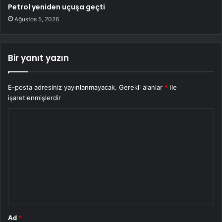
Petrol yeniden uçuşa geçti
Ağustos 5, 2026
Bir yanıt yazın
E-posta adresiniz yayınlanmayacak.
Gerekli alanlar
*
ile
işaretlenmişlerdir
Y
o
r
u
m
*
Ad
*