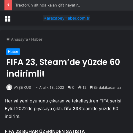
Traktörün altında kalan çift hayatını kaybetti
Menü
Anasayfa
/
Haber
Haber
FIFA 23, Steam’de yüzde 60
indirimli!
AYŞE KUŞ
Aralık 13, 2022
0
12
Bir dakikadan az
Her yıl yeni oyununu çıkaran ve tekelleştiren FIFA serisi,
Eylül 2022’de piyasaya çıktı.
fifa 23
Steam’de yüzde 60
indirim.
FIFA 23 BUHAR ÜZERİNDEN SATIŞTA