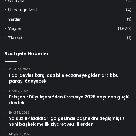
Ukrayna
(2)
Uncategorized
(4)
Yardım
(1)
Yaşam
(1.670)
Ziyaret
(1)
Rastgele Haberler
Ocak 26, 2025
İlacı devlet karşılasa bile eczaneye giden artık bu
parayı ödeyecek
Ocak 7, 2026
Eskişehir Büyükşehir’den üreticiye 2025 boyunca güçlü
destek
Eylül 18, 2025
Yolsuzluk iddiaları gölgesinde başhekim değişmişti!
Yeni başhekime ilk ziyaret AKP’lilerden
Mayıs 29, 2025