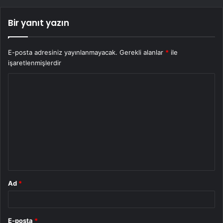
Bir yanıt yazın
E-posta adresiniz yayınlanmayacak.
Gerekli alanlar
*
ile
işaretlenmişlerdir
Y
o
r
u
m
*
Ad
*
E-posta
*