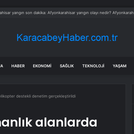
hisar yangın son dakika: Afyonkarahisar yangın olayı nedir? Afyonkarahi
FA
HABER
EKONOMI
SAĞLIK
TEKNOLOJI
YAŞAM
elikopter destekli denetim gerçekleştirildi
anlık alanlarda