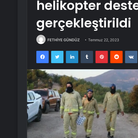
helikopter dest
gerçekleştirildi
FETHİYE GÜNDÜZ
Temmuz 22, 2023
Facebook
Twitter
LinkedIn
Tumblr
Pinterest
Reddit