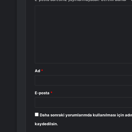
Y
o
r
u
m
*
Ad
*
E-posta
*
Daha sonraki yorumlarımda kullanılması için adı
kaydedilsin.