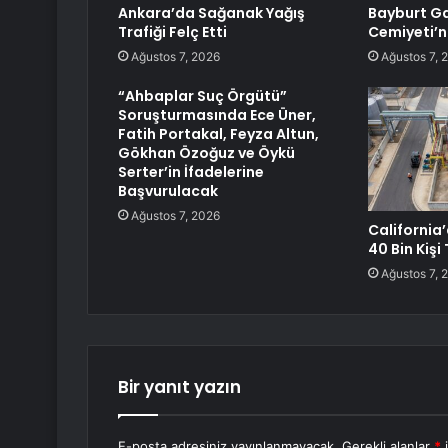
Ankara’da Sağanak Yağış
Bayburt Ga
Trafiği Felç Etti
Cemiyeti’
Ağustos 7, 2026
Ağustos 7, 
“Ahbaplar Suç Örgütü”
Soruşturmasında Ece Üner,
Fatih Portakal, Feyza Altun,
Gökhan Özoğuz ve Öykü
Serter’in İfadelerine
Başvurulacak
Ağustos 7, 2026
California’
40 Bin Kişi 
Ağustos 7, 
Bir yanıt yazın
E-posta adresiniz yayınlanmayacak.
Gerekli alanlar
*
i