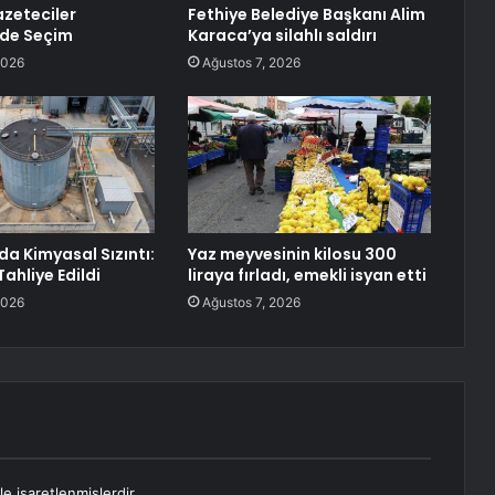
zeteciler
Fethiye Belediye Başkanı Alim
nde Seçim
Karaca’ya silahlı saldırı
2026
Ağustos 7, 2026
da Kimyasal Sızıntı:
Yaz meyvesinin kilosu 300
Tahliye Edildi
liraya fırladı, emekli isyan etti
2026
Ağustos 7, 2026
le işaretlenmişlerdir