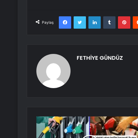
Facebook
Twitter
LinkedIn
Tumblr
Pint
Paylaş
FETHİYE GÜNDÜZ