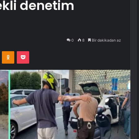
ekli denetim
0
8
Bir dakikadan az
VKontakte
Odnoklassniki
Pocket