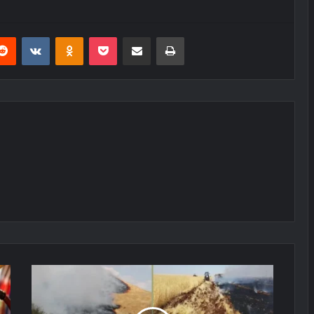
erest
Reddit
VKontakte
Odnoklassniki
Pocket
E-Posta ile paylaş
Yazdır