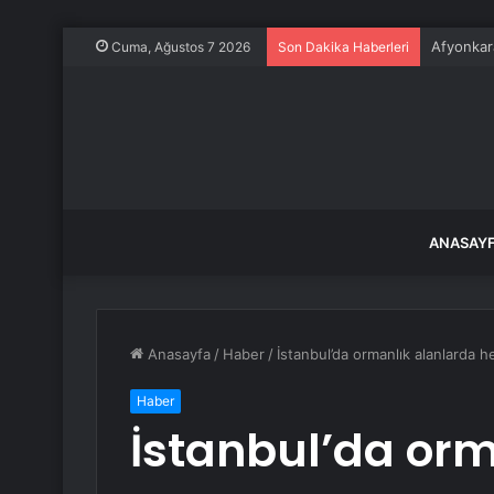
Afyonkara
Cuma, Ağustos 7 2026
Son Dakika Haberleri
ANASAY
Anasayfa
/
Haber
/
İstanbul’da ormanlık alanlarda h
Haber
İstanbul’da orm