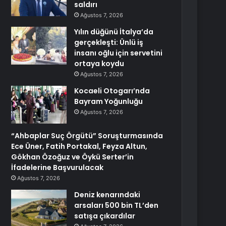
saldırı
Ağustos 7, 2026
Yılın düğünü İtalya’da
gerçekleşti: Ünlü iş
insanı oğlu için servetini
ortaya koydu
Ağustos 7, 2026
Kocaeli Otogarı’nda
Bayram Yoğunluğu
Ağustos 7, 2026
“Ahbaplar Suç Örgütü” Soruşturmasında
Ece Üner, Fatih Portakal, Feyza Altun,
Gökhan Özoğuz ve Öykü Serter’in
İfadelerine Başvurulacak
Ağustos 7, 2026
Deniz kenarındaki
arsaları 500 bin TL’den
satışa çıkardılar