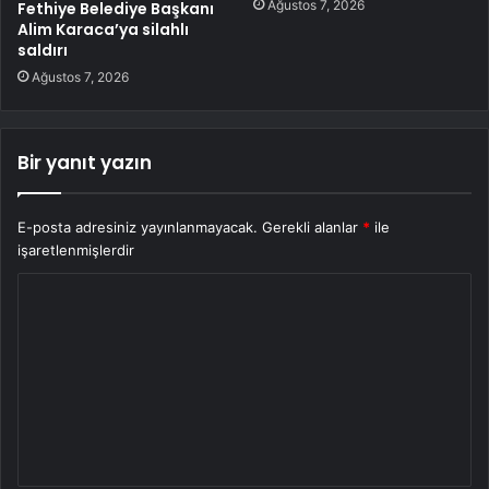
Ağustos 7, 2026
Fethiye Belediye Başkanı
Alim Karaca’ya silahlı
saldırı
Ağustos 7, 2026
Bir yanıt yazın
E-posta adresiniz yayınlanmayacak.
Gerekli alanlar
*
ile
işaretlenmişlerdir
Y
o
r
u
m
*