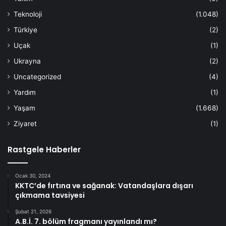
Teknoloji
(1.048)
Türkiye
(2)
Uçak
(1)
Ukrayna
(2)
Uncategorized
(4)
Yardım
(1)
Yaşam
(1.668)
Ziyaret
(1)
Rastgele Haberler
Ocak 30, 2024
KKTC’de fırtına ve sağanak: Vatandaşlara dışarı
çıkmama tavsiyesi
Şubat 21, 2026
A.B.İ. 7. bölüm fragmanı yayınlandı mı?