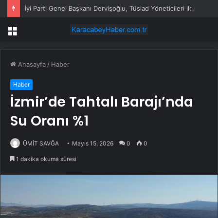
İyi Parti Genel Başkanı Dervişoğlu, Tüsiad Yöneticileri ile Bir Araya Geldi
Menü
Anasayfa
/
Haber
Haber
İzmir’de Tahtalı Barajı’nda
Su Oranı %1
ÜMİT SAVĞA
Mayıs 15, 2026
0
0
1 dakika okuma süresi