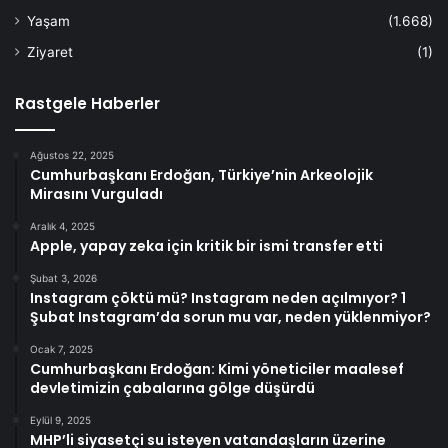
Yaşam
(1.668)
Ziyaret
(1)
Rastgele Haberler
Ağustos 22, 2025
Cumhurbaşkanı Erdoğan, Türkiye’nin Arkeolojik
Mirasını Vurguladı
Aralık 4, 2025
Apple, yapay zeka için kritik bir ismi transfer etti
Şubat 3, 2026
Instagram çöktü mü? Instagram neden açılmıyor? 1
Şubat Instagram’da sorun mu var, neden yüklenmiyor?
Ocak 7, 2025
Cumhurbaşkanı Erdoğan: Kimi yöneticiler maalesef
devletimizin çabalarına gölge düşürdü
Eylül 9, 2025
MHP’li siyasetçi su isteyen vatandaşların üzerine