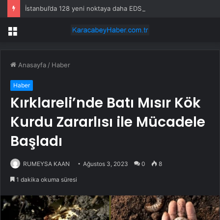
İstanbul’da 128 yeni noktaya daha EDS geliyor
Menü
Anasayfa
/
Haber
Haber
Kırklareli’nde Batı Mısır Kök
Kurdu Zararlısı ile Mücadele
Başladı
RUMEYSA KAAN
Ağustos 3, 2023
0
8
1 dakika okuma süresi