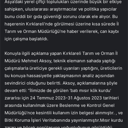
Asya’daki yerel çiftçi toplulukları üzerinde büyük bir etkiye
sahipken, uluslararası araştırmacılar ve politika yapıcılar
bunu ciddi bir gıda güvenliği sorunu olarak ele alıyor. Bu
haşerenin Kırklareli’nde görülmesi üzerine kısa sürede İl
Tarım ve Orman Müdürlüğü’ne haber verilerek, can kaybı
için çalışma başlatıldı.
Konuyla ilgili açıklama yapan Kırklareli Tarım ve Orman İl
Müdürü Mehmet Aksoy, teknik elemanın sahada yaptığı
çalışmalarla üreticiye gerekli uyarıları yaptığını, üreticilerin
bu konuya hassasiyetle yaklaşmasının analiz açısından
sevindirici olduğunu belirtti. Aksoy, açıklamalarına şöyle
devam etti: “İlimizde de görülen ‘batı mısır kök kurdu’
zararlısı için 24 Temmuz 2023-31 Ağustos 2023 tarihleri ​​
arasında kullanılmak üzere Beslenme ve Kontrol Genel
Müdürlüğü’nce kesintili kullanım izin belgesi alınmıştır. , ve
Bitki Koruma İşleri Veritabanında yayınlanmıştır.Mısır kurdu
zararı ve böcek popülasyon yoğunluğunun görüldüğü