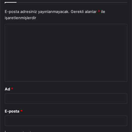
E-posta adresiniz yayınlanmayacak.
Gerekli alanlar
*
ile
işaretlenmişlerdir
Y
o
r
u
m
*
Ad
*
E-posta
*