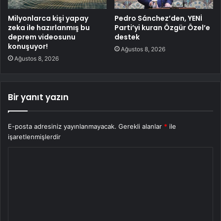
Milyonlarca kişi yapay
Pedro Sánchez’den, YENİ
zeka ile hazırlanmış bu
Parti’yi kuran Özgür Özel’e
deprem videosunu
destek
konuşuyor!
Ağustos 8, 2026
Ağustos 8, 2026
Bir yanıt yazın
E-posta adresiniz yayınlanmayacak.
Gerekli alanlar
*
ile
işaretlenmişlerdir
Y
o
r
u
m