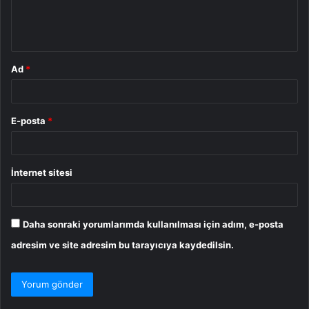
m
*
Ad
*
E-posta
*
İnternet sitesi
Daha sonraki yorumlarımda kullanılması için adım, e-posta
adresim ve site adresim bu tarayıcıya kaydedilsin.