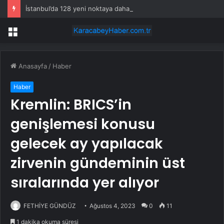
İstanbul’da 128 yeni noktaya daha EDS geliyor
Menü
Anasayfa
/
Haber
Haber
Kremlin: BRICS’in
genişlemesi konusu
gelecek ay yapılacak
zirvenin gündeminin üst
sıralarında yer alıyor
FETHİYE GÜNDÜZ
Ağustos 4, 2023
0
11
1 dakika okuma süresi