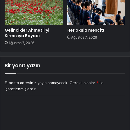
Gelincikler Ahmetli’yi
Her okula mescit!
Kırmızıya Boyadı
Ağustos 7, 2026
Ağustos 7, 2026
Bir yanıt yazın
E-posta adresiniz yayınlanmayacak.
Gerekli alanlar
*
ile
işaretlenmişlerdir
Y
o
r
u