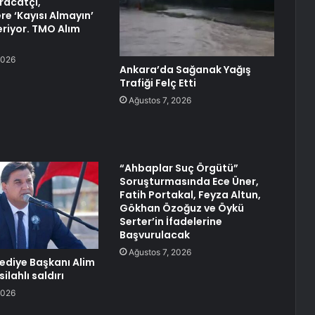
hracatçı,
re ‘Kayısı Almayın’
eriyor. TMO Alım
2026
Ankara’da Sağanak Yağış
Trafiği Felç Etti
Ağustos 7, 2026
“Ahbaplar Suç Örgütü”
Soruşturmasında Ece Üner,
Fatih Portakal, Feyza Altun,
Gökhan Özoğuz ve Öykü
Serter’in İfadelerine
Başvurulacak
Ağustos 7, 2026
lediye Başkanı Alim
ilahlı saldırı
2026