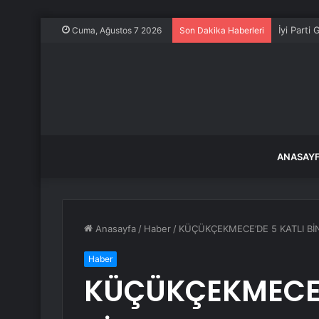
İyi Parti
Cuma, Ağustos 7 2026
Son Dakika Haberleri
ANASAY
Anasayfa
/
Haber
/
KÜÇÜKÇEKMECE’DE 5 KATLI Bİ
Haber
KÜÇÜKÇEKMECE’