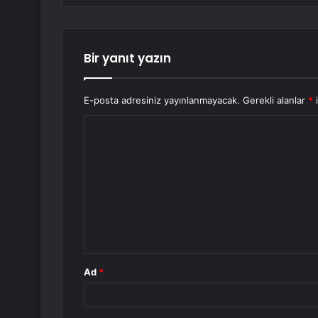
Bir yanıt yazın
E-posta adresiniz yayınlanmayacak.
Gerekli alanlar
*
i
Y
o
r
u
m
*
Ad
*