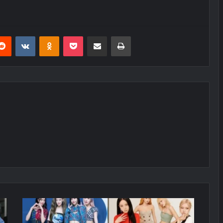
erest
Reddit
VKontakte
Odnoklassniki
Pocket
E-Posta ile paylaş
Yazdır