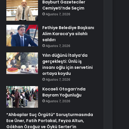
Bayburt Gazeteciler
Cemiyeti’nde Seçim
Ağustos 7, 2026
Fethiye Belediye Başkanı
Alim Karaca’ya silahlı
saldırı
Ağustos 7, 2026
Yılın düğünü İtalya’da
gerçekleşti: Ünlü iş
insanı oğlu için servetini
ortaya koydu
Ağustos 7, 2026
Kocaeli Otogarı’nda
Bayram Yoğunluğu
Ağustos 7, 2026
“Ahbaplar Suç Örgütü” Soruşturmasında
Ece Üner, Fatih Portakal, Feyza Altun,
Gökhan Özoğuz ve Öykü Serter’in