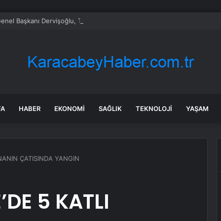
 Genel Başkanı Dervişoğlu, Tüsiad Yöneticileri ile Bir Araya Geldi
FA
HABER
EKONOMI
SAĞLIK
TEKNOLOJI
YAŞAM
NANIN ÇATISINDA YANGIN
DE 5 KATLI