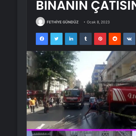
BİNANIN ÇATIS
FETHİYE GÜNDÜZ
Ocak 8, 2023
Facebook
Twitter
LinkedIn
Tumblr
Pinterest
Reddit