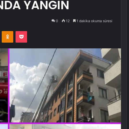
INDA YANGIN
0
12
1 dakika okuma süresi
VKontakte
Odnoklassniki
Pocket