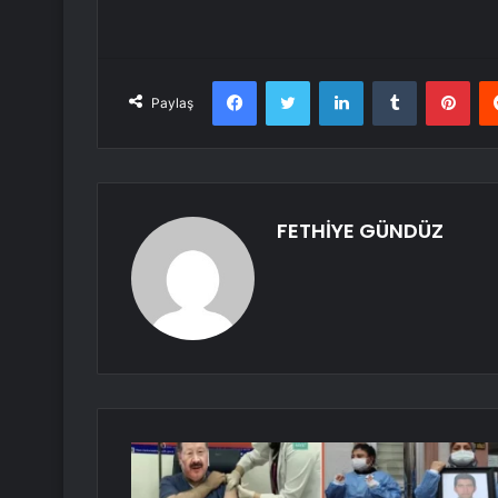
Facebook
Twitter
LinkedIn
Tumblr
Pint
Paylaş
FETHİYE GÜNDÜZ