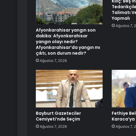
Kılıç: Beş İ
Tedarikçile
Talimatı V
Yapmalı
Ağustos 7, 
Afyonkarahisar yangın son
dakika: Afyonkarahisar
yangın olayı nedir?
Afyonkarahisar’da yangın mı
çıktı, son durum nedir?
Ağustos 7, 2026
Bayburt Gazeteciler
Fethiye Be
Cemiyeti’nde Seçim
Karaca’ya s
Ağustos 7, 2026
Ağustos 7, 