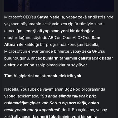
Microsoft CEO’su
Satya Nadella
, yapay zekâ endüstrisinde
yaşanan büyümenin artık yalnızca çip üretimiyle sınırlı
olmadığını,
enerji altyapısının yeni bir darboğaz
oluşturduğunu söyledi. ABD’de OpenAI CEO’su
Sam
Altman
ile katıldığı bir programda konuşan Nadella,
Microsoft’un envanterinde binlerce yapay zekâ GPU’su
bulunduğunu, ancak
bunların tamamını çalıştıracak kadar
elektrik gücüne
sahip olmadıklarını söylüyor.
Tüm AI çiplerini çalıştıracak elektrik yok
Nadella, YouTube’da yayımlanan Bg2 Pod programında
yaptığı açıklamada, “
Şu anda elimde takacak priz
bulamadığım çipler var. Sorun çip arzı değil, onları
besleyecek enerji kapasitesi
” dedi. Bu açıklama, yapay
zekâ altyapısında
enerji tüketiminin yeni bir sınıra