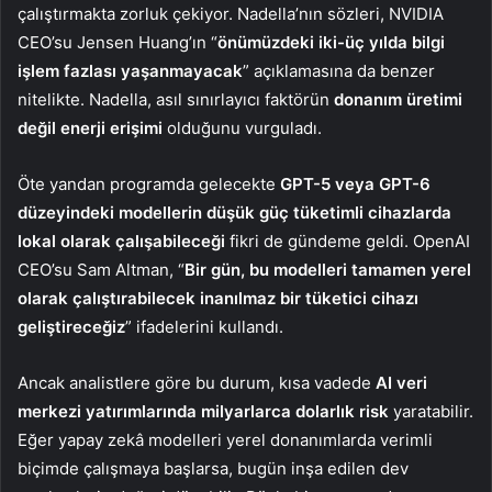
çalıştırmakta zorluk çekiyor. Nadella’nın sözleri, NVIDIA
CEO’su Jensen Huang’ın “
önümüzdeki iki-üç yılda bilgi
işlem fazlası yaşanmayacak
” açıklamasına da benzer
nitelikte. Nadella, asıl sınırlayıcı faktörün
donanım üretimi
değil enerji erişimi
olduğunu vurguladı.
Öte yandan programda gelecekte
GPT-5 veya GPT-6
düzeyindeki modellerin düşük güç tüketimli cihazlarda
lokal olarak çalışabileceği
fikri de gündeme geldi. OpenAI
CEO’su Sam Altman, “
Bir gün, bu modelleri tamamen yerel
olarak çalıştırabilecek inanılmaz bir tüketici cihazı
geliştireceğiz
” ifadelerini kullandı.
Ancak analistlere göre bu durum, kısa vadede
AI veri
merkezi yatırımlarında milyarlarca dolarlık risk
yaratabilir.
Eğer yapay zekâ modelleri yerel donanımlarda verimli
biçimde çalışmaya başlarsa, bugün inşa edilen dev