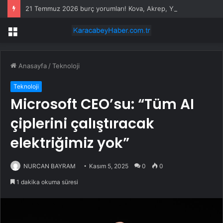
21 Temmuz 2026 burç yorumları! Kova, Akrep, Yay burcu yorumu… AŞK, EVLİLİK, SAĞLIK yorumları ne diyor?
Menü
Anasayfa
/
Teknoloji
Teknoloji
Microsoft CEO’su: “Tüm AI
çiplerini çalıştıracak
elektriğimiz yok”
NURCAN BAYRAM
Kasım 5, 2025
0
0
1 dakika okuma süresi