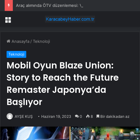
Araç alımında ÖTV düzenlemesi: Vatandaşlar bayilere akın etti
Menü
Anasayfa
/
Teknoloji
Teknoloji
Mobil Oyun Blaze Union:
Story to Reach the Future
Remaster Japonya’da
Başlıyor
AYŞE KUŞ
Haziran 19, 2023
0
8
Bir dakikadan az