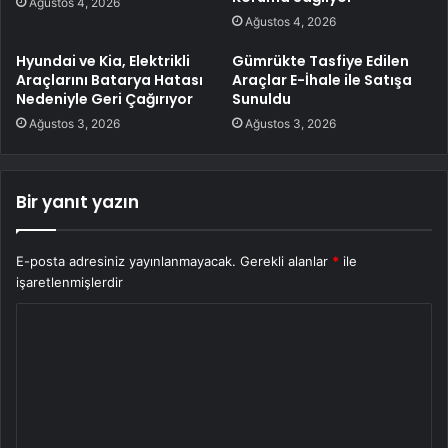
Ağustos 4, 2026
Ağustos 4, 2026
Hyundai ve Kia, Elektrikli
Gümrükte Tasfiye Edilen
Araçlarını Batarya Hatası
Araçlar E-İhale ile Satışa
Nedeniyle Geri Çağırıyor
Sunuldu
Ağustos 3, 2026
Ağustos 3, 2026
Bir yanıt yazın
E-posta adresiniz yayınlanmayacak.
Gerekli alanlar
*
ile
işaretlenmişlerdir
Y
o
r
u
m