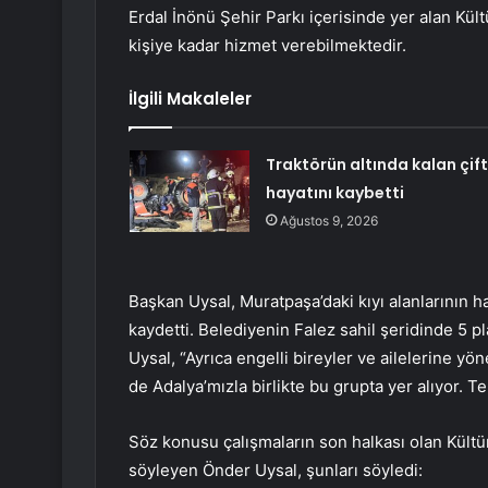
Erdal İnönü Şehir Parkı içerisinde yer alan Kült
kişiye kadar hizmet verebilmektedir.
İlgili Makaleler
Traktörün altında kalan çift
hayatını kaybetti
Ağustos 9, 2026
Başkan Uysal, Muratpaşa’daki kıyı alanlarının ha
kaydetti. Belediyenin Falez sahil şeridinde 5 
Uysal, “Ayrıca engelli bireyler ve ailelerine y
de Adalya’mızla birlikte bu grupta yer alıyor. T
Söz konusu çalışmaların son halkası olan Kültür
söyleyen Önder Uysal, şunları söyledi: