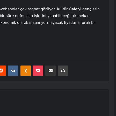
vehaneler çok rağbet görüyor. Kültür Cafe’yi gençlerin
bir süre nefes alıp işlerini yapabileceği bir mekan
Ekonomik olarak insanı yormayacak fiyatlarla ferah bir
erest
Reddit
VKontakte
Odnoklassniki
Pocket
E-Posta ile paylaş
Yazdır