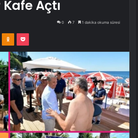
 Kafe Açtı
0
7
1 dakika okuma süresi
VKontakte
Odnoklassniki
Pocket