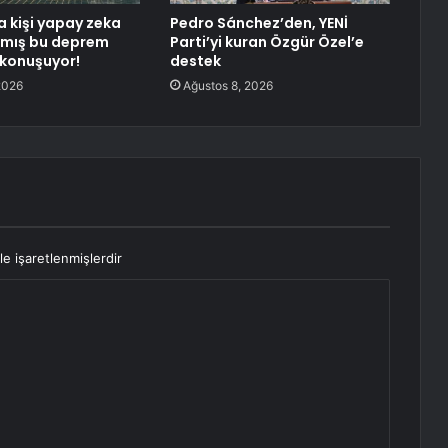
a kişi yapay zeka
Pedro Sánchez’den, YENİ
anmış bu deprem
Parti’yi kuran Özgür Özel’e
konuşuyor!
destek
2026
Ağustos 8, 2026
le işaretlenmişlerdir