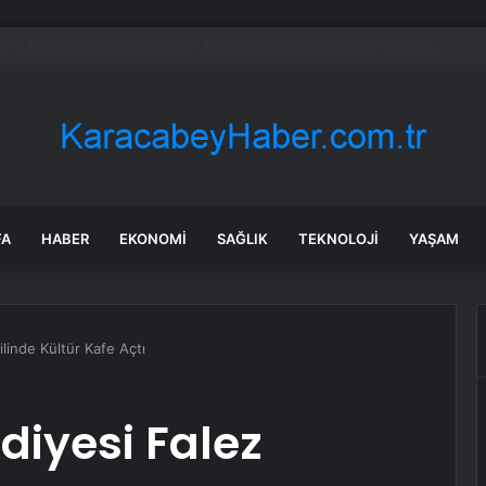
 altında kalan çift hayatını kaybetti
FA
HABER
EKONOMI
SAĞLIK
TEKNOLOJI
YAŞAM
linde Kültür Kafe Açtı
diyesi Falez