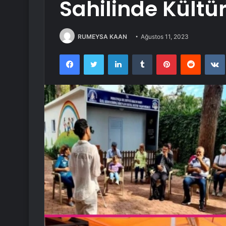
Sahilinde Kültür
RUMEYSA KAAN
Ağustos 11, 2023
Facebook
Twitter
LinkedIn
Tumblr
Pinterest
Reddit