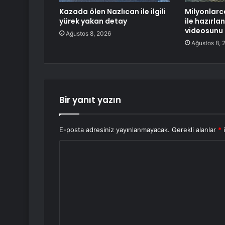
Kazada ölen Nazlıcan ile ilgili
Milyonlarc
yürek yakan detay
ile hazırl
videosunu 
Ağustos 8, 2026
Ağustos 8, 
Bir yanıt yazın
E-posta adresiniz yayınlanmayacak.
Gerekli alanlar
*
i
Y
o
r
u
m
*