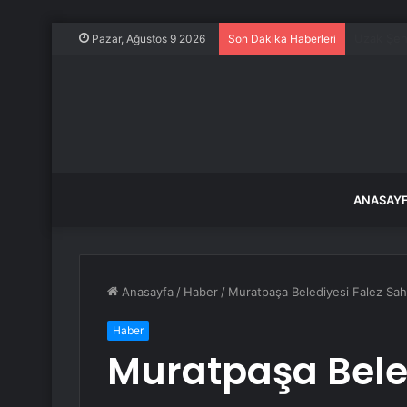
Traktörün
Pazar, Ağustos 9 2026
Son Dakika Haberleri
ANASAY
Anasayfa
/
Haber
/
Muratpaşa Belediyesi Falez Sahi
Haber
Muratpaşa Bele