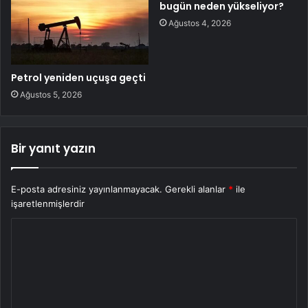
bugün neden yükseliyor?
Ağustos 4, 2026
Petrol yeniden uçuşa geçti
Ağustos 5, 2026
Bir yanıt yazın
E-posta adresiniz yayınlanmayacak.
Gerekli alanlar
*
ile
işaretlenmişlerdir
Y
o
r
u