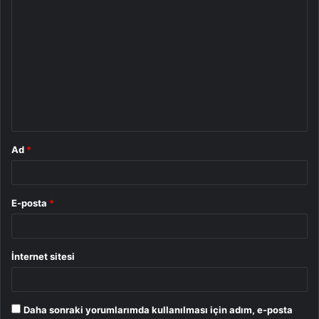
Y
o
r
u
m
*
Ad
*
E-posta
*
İnternet sitesi
Daha sonraki yorumlarımda kullanılması için adım, e-posta