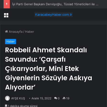
İyi Parti Genel Başkanı Dervişoğlu, Tüsiad Yöneticileri ile Bir Araya Geldi
Menü
Anasayfa
/
Haber
Haber
Robbeli Ahmet Skandalı
Savundu: ‘Çarşafı
Çıkarıyorlar, Mini Etek
Giyenlerin Sözüyle Askıya
Alıyorlar’
AYŞE KUŞ
Aralık 15, 2022
0
19
1 dakika okuma süresi