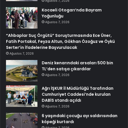
Ağustos 7, 2026
Kocaeli Otogarı’nda Bayram
Yoğunluğu
Ağustos 7, 2026
“Ahbaplar Suç Örgütü” Soruşturmasında Ece Üner,
Fatih Portakal, Feyza Altun, Gökhan Özoğuz ve Öykü
Serter’in İfadelerine Başvurulacak
Ağustos 7, 2026
Deniz kenarındaki arsaları 500 bin
TL’den satışa çıkardılar
Ağustos 7, 2026
Ağrı İŞKUR İl Müdürlüğü Tarafından
Cumhuriyet Caddesi’nde kurulan
DABİS standı açıldı
Ağustos 7, 2026
6 yaşındaki çocuğu ayı saldırısından
köpeği kurtardı
Ağustos 7, 2026