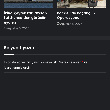
İkinci çeyrek kârı azalan
Kocaeli’de Kaçakçılık
Lufthansa’dan görünüm
Operasyonu
uyarısı
Ağustos 5, 2026
Ağustos 5, 2026
Bir yanıt yazın
E-posta adresiniz yayınlanmayacak.
Gerekli alanlar
*
ile
işaretlenmişlerdir
Y
o
r
u
m