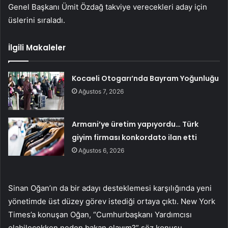
Genel Başkanı Ümit Özdağ takviye verecekleri aday için
üslerini sıraladı.
İlgili Makaleler
Kocaeli Otogarı’nda Bayram Yoğunluğu
Ağustos 7, 2026
Armani’ye üretim yapıyordu… Türk
giyim firması konkordato ilan etti
Ağustos 6, 2026
Sinan Oğan’ın da bir adayı desteklemesi karşılığında yeni
yönetimde üst düzey görev istediği ortaya çıktı. New York
Times’a konuşan Oğan, “Cumhurbaşkanı Yardımcısı
olabilecekken neden bakan olayım?” söz konusu.