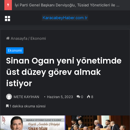
İyi Parti Genel Başkanı Dervişoğlu, Tüsiad Yöneticileri ile Bir Araya Geldi
Menü
Anasayfa
/
Ekonomi
Ekonomi
Sinan Ogan yeni yönetimde
üst düzey görev almak
istiyor
METE KAYIHAN
Haziran 5, 2023
0
8
1 dakika okuma süresi