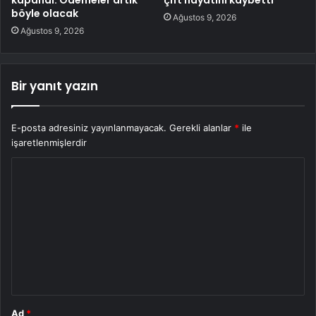
kapandı: Ödemeler artık
çift hayatını kaybetti
böyle olacak
Ağustos 9, 2026
Ağustos 9, 2026
Bir yanıt yazın
E-posta adresiniz yayınlanmayacak.
Gerekli alanlar
*
ile
işaretlenmişlerdir
Y
o
r
u
m
*
Ad
*