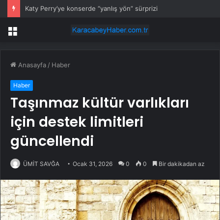
Katy Perry’ye konserde “yanlış yön” sürprizi
Menü
Anasayfa
/
Haber
Haber
Taşınmaz kültür varlıkları
için destek limitleri
güncellendi
ÜMİT SAVĞA
Ocak 31, 2026
0
0
Bir dakikadan az