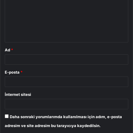
r
u
m
*
Ad
*
E-posta
*
İnternet sitesi
Daha sonraki yorumlarımda kullanılması için adım, e-posta
adresim ve site adresim bu tarayıcıya kaydedilsin.