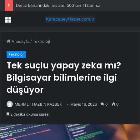
Deniz kenarındaki arsaları 500 bin TL’den satışa çıkardılar
Menü
Anasayfa
/
Teknoloji
Teknoloji
Tek suçlu yapay zeka mı?
Bilgisayar bilimlerine ilgi
düşüyor
MEHMET HAZBİN KAZBEK
Mayıs 16, 2026
0
0
2 dakika okuma süresi