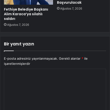
Başvurulacak
Ağustos 7, 2026
Fethiye Belediye Başkanı
Alim Karaca’ya silahlı
saldırı
Ağustos 7, 2026
Bir yanıt yazın
E-posta adresiniz yayınlanmayacak.
Gerekli alanlar
*
ile
işaretlenmişlerdir
Y
o
r
u
m
*