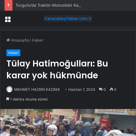
Turgutlu’da Traktör-Motosiklet Kazası
Menü
Anasayfa
/
Haber
Haber
Tülay Hatimoğulları: Bu
karar yok hükmünde
MEHMET HAZBİN KAZBEK
Haziran 7, 2024
0
0
1 dakika okuma süresi