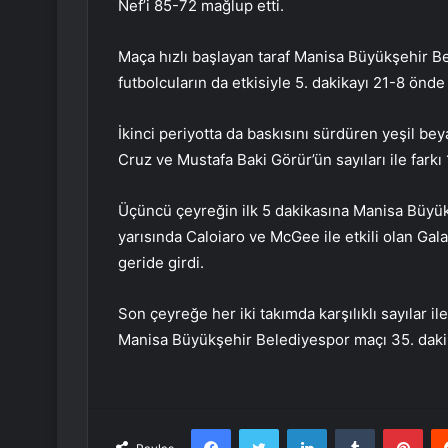
Nef’i 85-72 mağlup etti.
Maça hızlı başlayan taraf Manisa Büyükşehir B
futbolcuların da etkisiyle 5. dakikayı 21-8 önde
İkinci periyotta da baskısını sürdüren yeşil b
Cruz ve Mustafa Baki Görür’ün sayıları ile farkı 
Üçüncü çeyreğin ilk 5 dakikasına Manisa Büyük
yarısında Caloiaro ve McGee ile etkili olan Gal
geride girdi.
Son çeyreğe her iki takımda karşılıklı sayılar ile
Manisa Büyükşehir Belediyespor maçı 35. dak
Facebook
Twitter
LinkedIn
Tumblr
Pint