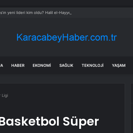
’ın yeni lideri kim oldu? Halil el-Hayye kimdir, kaç yaşında, nereli?
FA
HABER
EKONOMI
SAĞLIK
TEKNOLOJI
YAŞAM
 Ligi
 Basketbol Süper