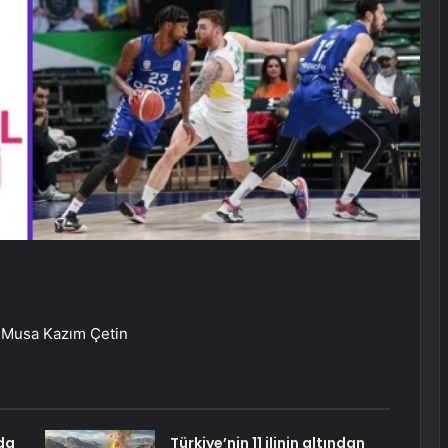
 Musa Kazım Çetin
da
Türkiye’nin 11 ilinin altından