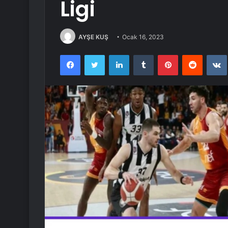
Ligi
AYŞE KUŞ
Ocak 16, 2023
Facebook
Twitter
LinkedIn
Tumblr
Pinterest
Reddit