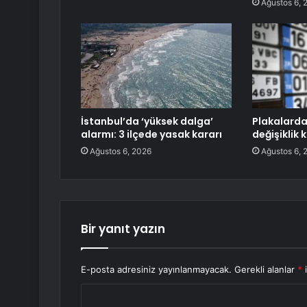
Ağustos 6, 
İstanbul’da ‘yüksek dalga’
Plakalarda
alarmı: 3 ilçede yasak kararı
değişiklik 
Ağustos 6, 2026
Ağustos 6, 
Bir yanıt yazın
E-posta adresiniz yayınlanmayacak.
Gerekli alanlar
*
i
Y