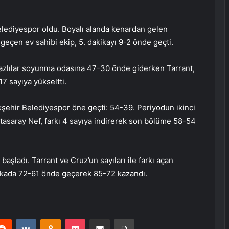
elediyespor oldu. Boyalı alanda kenardan gelen
 geçen ev sahibi ekip, 5. dakikayı 9-2 önde geçti.
eyazlılar soyunma odasına 47-30 önde giderken Tarrant,
17 sayıya yükseltti.
şehir Belediyespor öne geçti: 54-39. Periyodun ikinci
atasaray Nef, farkı 4 sayıya indirerek son bölüme 58-54
 başladı. Tarrant ve Cruz’un sayıları ile farkı açan
ikada 72-61 önde geçerek 85-72 kazandı.
erest
Reddit
VKontakte
Odnoklassniki
Pocket
E-Posta ile paylaş
Yazdır