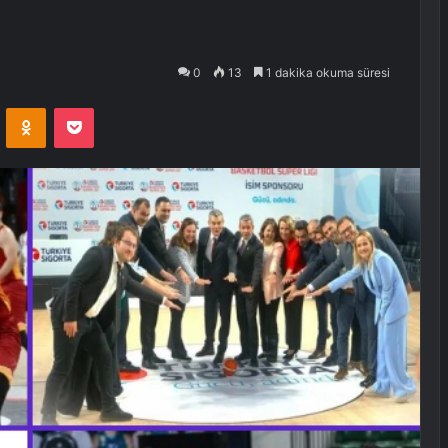
0
13
1 dakika okuma süresi
VKontakte
Odnoklassniki
Pocket