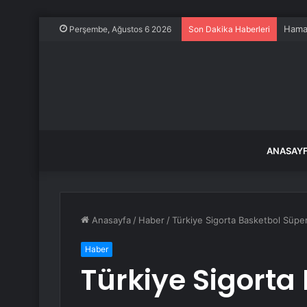
Hamas
Perşembe, Ağustos 6 2026
Son Dakika Haberleri
ANASAY
Anasayfa
/
Haber
/
Türkiye Sigorta Basketbol Süper
Haber
Türkiye Sigorta