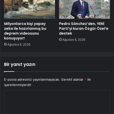
Milyonlarca kişi yapay
Pedro Sánchez’den, YENİ
zeka ile hazırlanmış bu
Parti’yi kuran Özgür Özel’e
deprem videosunu
destek
konuşuyor!
Ağustos 8, 2026
Ağustos 8, 2026
Bir yanıt yazın
E-posta adresiniz yayınlanmayacak.
Gerekli alanlar
*
ile
işaretlenmişlerdir
Y
o
r