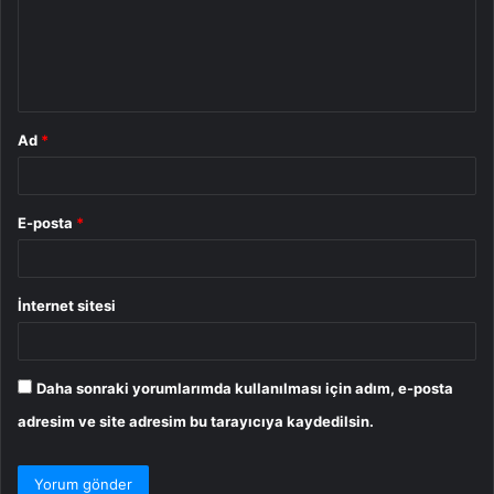
u
m
*
Ad
*
E-posta
*
İnternet sitesi
Daha sonraki yorumlarımda kullanılması için adım, e-posta
adresim ve site adresim bu tarayıcıya kaydedilsin.