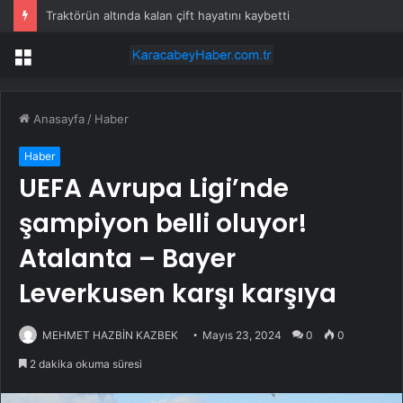
Traktörün altında kalan çift hayatını kaybetti
Menü
Anasayfa
/
Haber
Haber
UEFA Avrupa Ligi’nde
şampiyon belli oluyor!
Atalanta – Bayer
Leverkusen karşı karşıya
MEHMET HAZBİN KAZBEK
Mayıs 23, 2024
0
0
2 dakika okuma süresi