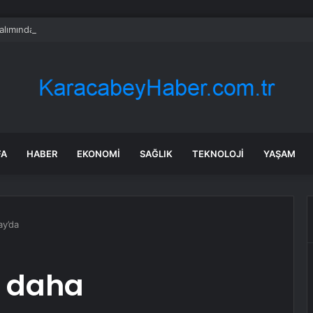
alımında ÖTV düzenlemesi: Vatandaşlar bayilere akın etti
FA
HABER
EKONOMI
SAĞLIK
TEKNOLOJI
YAŞAM
ay’da
l daha