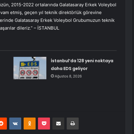
müzün, 2015-2022 ortalarında Galatasaray Erkek Voleybol
am etmiş, geçen yıl teknik direktörlük görevine
lerinde Galatasaray Erkek Voleybol Grubumuzun teknik
şarılar dileriz.” – İSTANBUL
İstanbul’da 128 yeni noktaya
daha EDS geliyor
Ağustos 8, 2026
erest
Reddit
VKontakte
Odnoklassniki
Pocket
E-Posta ile paylaş
Yazdır