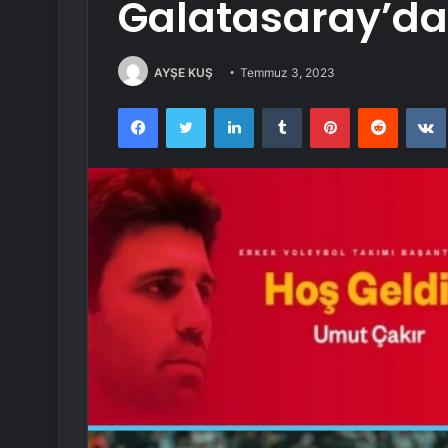
Galatasaray’da
AYŞE KUŞ
Temmuz 3, 2023
Facebook
Twitter
LinkedIn
Tumblr
Pinterest
Reddit