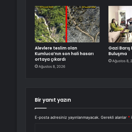
Alevlere teslim olan
Gazi Barış 
Kumluca’nın son hali hasarı
Buluşma
ortaya çıkardı
Ağustos 8, 
Ağustos 8, 2026
Bir yanıt yazın
E-posta adresiniz yayınlanmayacak.
Gerekli alanlar
*
i
Y