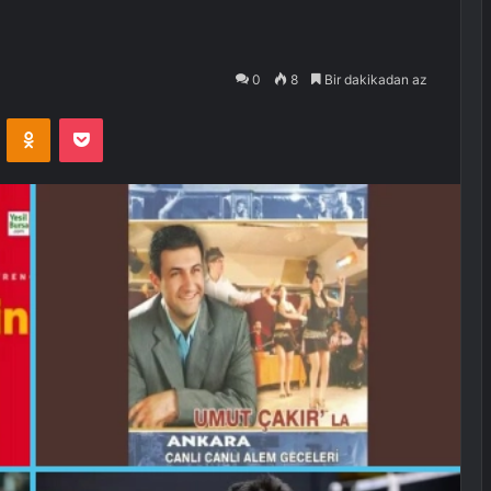
0
8
Bir dakikadan az
VKontakte
Odnoklassniki
Pocket