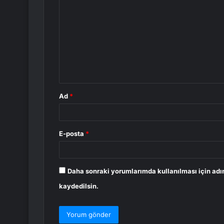
o
r
u
m
*
Ad
*
E-posta
*
Daha sonraki yorumlarımda kullanılması için adı
kaydedilsin.