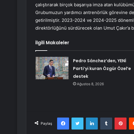
çalıştırarak birçok başarıya imza atan kulübü
Grubumuzun yardımcı antrenörlük görevine dev
getirilmiştir. 2023-2024 ve 2024-2025 dönem
direktörlüğünü sürdürecek olan Umut Çakır’a ba
İlgili Makaleler
Pedro Sánchez’den, YENİ
Parti’yi kuran Özgür Özel’e
destek
Ağustos 8, 2026
Facebook
Twitter
LinkedIn
Tumblr
Pint
Paylaş