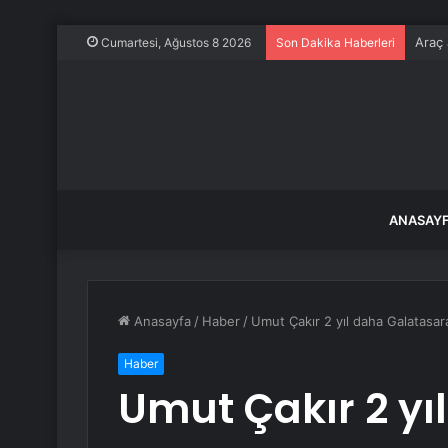
Araç 
Cumartesi, Ağustos 8 2026
Son Dakika Haberleri
ANASAY
Anasayfa
/
Haber
/
Umut Çakır 2 yıl daha Galatasar
Haber
Umut Çakır 2 yı