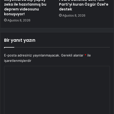
zeka ile hazırlanmış bu
Parti’yi kuran Özgür Özel’e
deprem videosunu
destek
konuşuyor!
Ağustos 8, 2026
Ağustos 8, 2026
Bir yanıt yazın
E-posta adresiniz yayınlanmayacak.
Gerekli alanlar
*
ile
işaretlenmişlerdir
Y
o
r
u
m
*