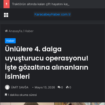
Traktörün altında kalan çift hayatını kaybetti
Menü
Anasayfa
/
Haber
Haber
Ünlülere 4. dalga
uyuşturucu operasyonu!
İşte gözaltına alınanların
isimleri
ÜMİT SAVĞA
Mayıs 13, 2026
0
0
1 dakika okuma süresi