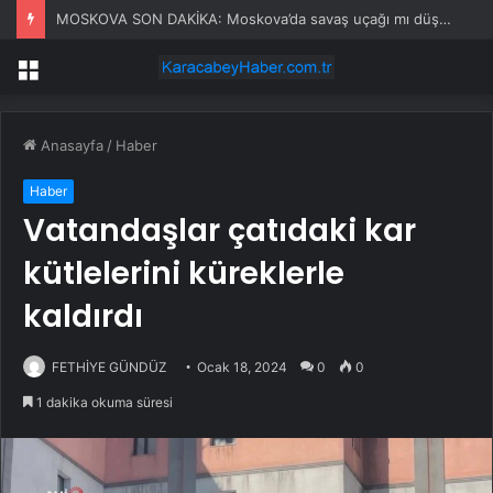
MOSKOVA SON DAKİKA: Moskova’da savaş uçağı mı düştü, olay nedir?
Menü
Anasayfa
/
Haber
Haber
Vatandaşlar çatıdaki kar
kütlelerini küreklerle
kaldırdı
FETHİYE GÜNDÜZ
Ocak 18, 2024
0
0
1 dakika okuma süresi