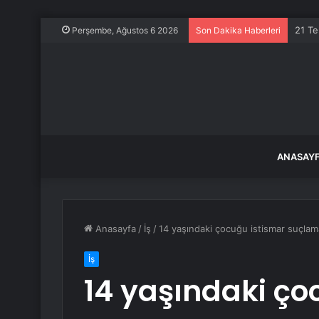
21 Te
Perşembe, Ağustos 6 2026
Son Dakika Haberleri
ANASAY
Anasayfa
/
İş
/
14 yaşındaki çocuğu istismar suçlama
İş
14 yaşındaki ço