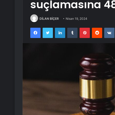
suçlamasına 48 
DİLAN BİÇER
Nisan 19, 2024
Facebook
Twitter
LinkedIn
Tumblr
Pinterest
Reddit