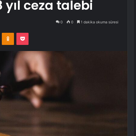
yıl ceza talebi
0
0
1 dakika okuma süresi
VKontakte
Odnoklassniki
Pocket