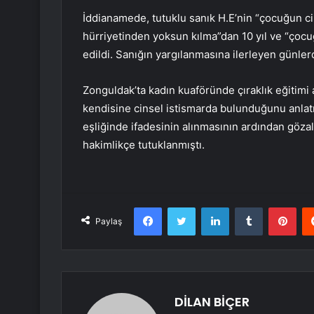
İddianamede, tutuklu sanık H.E’nin “çocuğun cin
hürriyetinden yoksun kılma”dan 10 yıl ve “çocuğ
edildi. Sanığın yargılanmasına ilerleyen günle
Zonguldak’ta kadın kuaföründe çıraklık eğitimi 
kendisine cinsel istismarda bulunduğunu anlat
eşliğinde ifadesinin alınmasının ardından gözalt
hakimlikçe tutuklanmıştı.
Facebook
Twitter
LinkedIn
Tumblr
Pint
Paylaş
DİLAN BİÇER