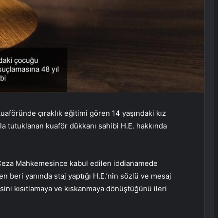
aföründe çıraklık eğitimi gören 14 yaşındaki kız
a tutuklanan kuaför dükkanı sahibi H.E. hakkında
r Ceza Mahkemesince kabul edilen iddianamede
n beri yanında staj yaptığı H.E.’nin sözlü ve mesaj
sini kısıtlamaya ve kıskanmaya dönüştüğünü ileri