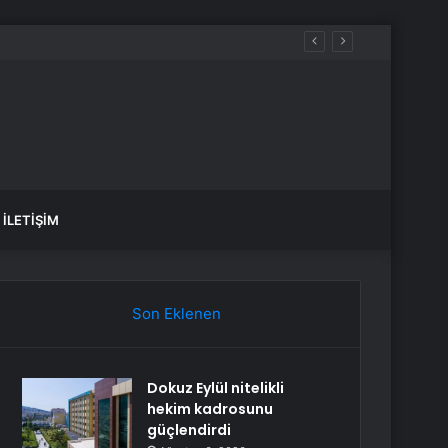
K, SAĞLIK yorumları ne diyor?
İLETIŞIM
Son Eklenen
Dokuz Eylül nitelikli
hekim kadrosunu
güçlendirdi