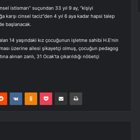
sel istismarı” suçundan 33 yıl 9 ay, “kişiyi
a karşı cinsel taciz”den 4 yıl 6 aya kadar hapsi talep
rde başlanacak.
alan 14 yaşındaki kız çocuğunun işletme sahibi H.E’nin
ması üzerine ailesi şikayetçi olmuş, çocuğun pedagog
ına alınan zanlı, 31 Ocak’ta çıkarıldığı nöbetçi
erest
Reddit
VKontakte
Odnoklassniki
Pocket
E-Posta ile paylaş
Yazdır