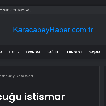
mmuz 2026 burç yorumları! Kova, Akrep, Yay burcu yorumu… AŞK, EVLİLİ
FA
HABER
EKONOMI
SAĞLIK
TEKNOLOJI
YAŞAM
sına 48 yıl ceza talebi
cuğu istismar