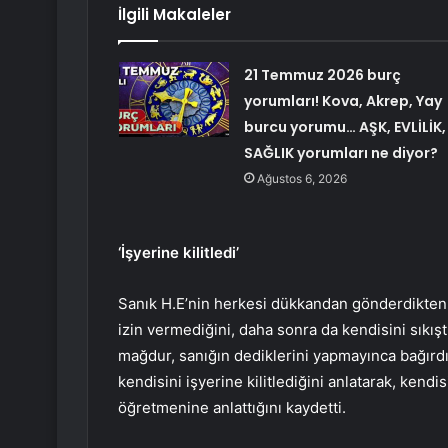
İlgili Makaleler
21 Temmuz 2026 burç
yorumları! Kova, Akrep, Yay
burcu yorumu… AŞK, EVLİLİK,
SAĞLIK yorumları ne diyor?
Ağustos 6, 2026
‘İşyerine kilitledi’
Sanık H.E’nin herkesi dükkandan gönderdikten s
izin vermediğini, daha sonra da kendisini sıkışt
mağdur, sanığın dediklerini yapmayınca bağırdığ
kendisini işyerine kilitlediğini anlatarak, kendi
öğretmenine anlattığını kaydetti.