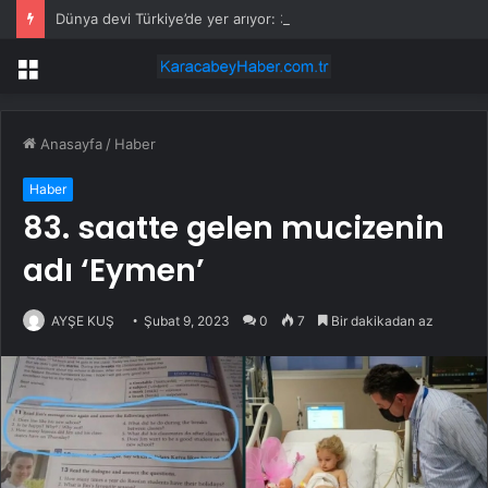
Dünya devi Türkiye’de yer arıyor: 300 milyon euro için iki il karşı karşıya
Menü
Anasayfa
/
Haber
Haber
83. saatte gelen mucizenin
adı ‘Eymen’
AYŞE KUŞ
Şubat 9, 2023
0
7
Bir dakikadan az