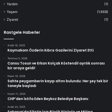
Yardım
(1)
Yaşam
(1.668)
Ziyaret
(1)
Rastgele Haberler
Aralık 16, 2025
Kaymakam Özderin Kıbrıs Gazilerini Ziyaret Etti
Temmuz 5, 2026
Cansu Tosun ve Erkan Kolçak Köstendil ayrılık sonrası
bir araya geldi!
Nisan 19, 2026
Sahte peygamberin kayıp altını bulundu: Her şey tek bir
taneyle başladı
Kasım 11, 2025
CHP’den İstifa Eden Beykoz Belediye Başkanı
Aralık 24, 2025
Sakarya’da Filistin İçin Büyük Yürüyüş ve Miting