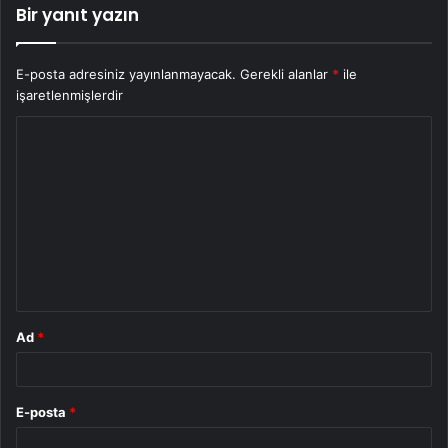
Bir yanıt yazın
E-posta adresiniz yayınlanmayacak.
Gerekli alanlar
*
ile
işaretlenmişlerdir
Y
o
r
u
m
*
Ad
*
E-posta
*