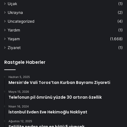
Uçak
(1)
Ukrayna
(2)
Uncategorized
(4)
Yardım
(1)
Yaşam
(1.668)
Ziyaret
(1)
Rastgele Haberler
Haziran 5, 2025
Mersin’de Vali Toros’tan Kurban Bayramı Ziyareti
Mayıs 15, 2026
Telefonun pil ömrünü yüzde 30 artıran özellik
Nisan 16, 2024
İstanbul Evden Eve Hekimoğlu Nakliyat
Ağustos 12, 2025
Selülite neden olan en kötü 5 yiyecek