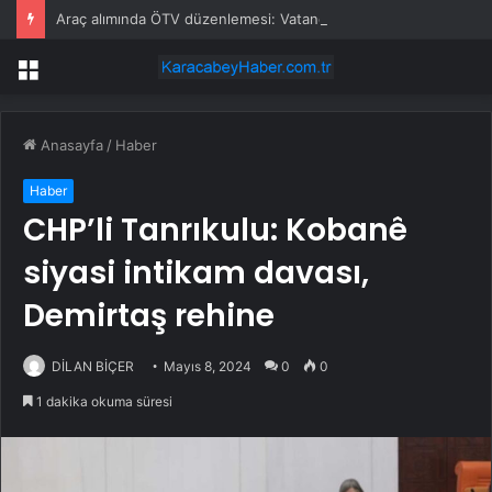
Araç alımında ÖTV düzenlemesi: Vatandaşlar bayilere akın etti
Menü
Anasayfa
/
Haber
Haber
CHP’li Tanrıkulu: Kobanê
siyasi intikam davası,
Demirtaş rehine
DİLAN BİÇER
Mayıs 8, 2024
0
0
1 dakika okuma süresi