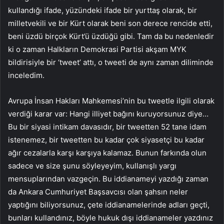
kullandığı ifade, yüzündeki ifade bir yurttaş olarak, bir
milletvekili ve bir Kürt olarak beni son derece rencide etti,
beni üzdü birçok Kürt’ü üzdüğü gibi. Tam da bu nedenledir
ki o zaman Halkların Demokrasi Partisi akşam MYK
bildirisiyle bir ‘tweet’ attı, o tweeti de aynı zaman diliminde
inceledim.
Avrupa İnsan Hakları Mahkemesi’nin bu tweetle ilgili olarak
verdiği karar var: Hangi illiyet bağını kuruyorsunuz diye…
Bu bir siyasi intikam davasıdır, bir tweetten 52 tane idam
istenemez, bir tweetten bu kadar çok siyasetçi bu kadar
ağır cezalarla karşı karşıya kalamaz. Bunun farkında olun
sadece ve size şunu söyleyeyim, kullanışlı yargı
mensuplarından vazgeçin. Bu iddianameyi yazdığı zaman
da Ankara Cumhuriyet Başsavcısı olan şahsın neler
yaptığını biliyorsunuz, çete iddianamelerinde adları geçti,
bunları kullandınız, böyle hukuk dışı iddianameler yazdınız