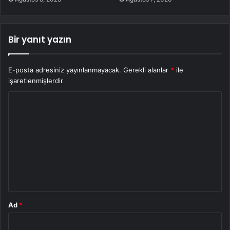
Bir yanıt yazın
E-posta adresiniz yayınlanmayacak.
Gerekli alanlar
*
ile
işaretlenmişlerdir
Y
o
r
u
m
*
Ad
*