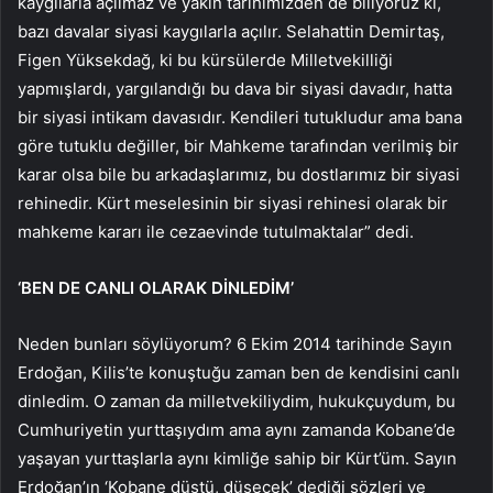
kaygılarla açılmaz ve yakın tarihimizden de biliyoruz ki,
bazı davalar siyasi kaygılarla açılır. Selahattin Demirtaş,
Figen Yüksekdağ, ki bu kürsülerde Milletvekilliği
yapmışlardı, yargılandığı bu dava bir siyasi davadır, hatta
bir siyasi intikam davasıdır. Kendileri tutukludur ama bana
göre tutuklu değiller, bir Mahkeme tarafından verilmiş bir
karar olsa bile bu arkadaşlarımız, bu dostlarımız bir siyasi
rehinedir. Kürt meselesinin bir siyasi rehinesi olarak bir
mahkeme kararı ile cezaevinde tutulmaktalar” dedi.
‘BEN DE CANLI OLARAK DİNLEDİM’
Neden bunları söylüyorum? 6 Ekim 2014 tarihinde Sayın
Erdoğan, Kilis’te konuştuğu zaman ben de kendisini canlı
dinledim. O zaman da milletvekiliydim, hukukçuydum, bu
Cumhuriyetin yurttaşıydım ama aynı zamanda Kobane’de
yaşayan yurttaşlarla aynı kimliğe sahip bir Kürt’üm. Sayın
Erdoğan’ın ‘Kobane düştü, düşecek’ dediği sözleri ve