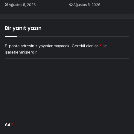
Ağustos 5, 2026
Ağustos 5, 2026
Bir yanıt yazın
E-posta adresiniz yayınlanmayacak.
Gerekli alanlar
*
ile
işaretlenmişlerdir
Y
o
r
u
m
*
Ad
*