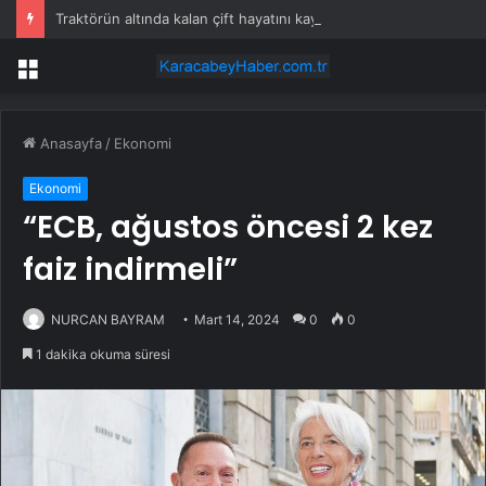
Traktörün altında kalan çift hayatını kaybetti
Menü
Anasayfa
/
Ekonomi
Ekonomi
“ECB, ağustos öncesi 2 kez
faiz indirmeli”
NURCAN BAYRAM
Mart 14, 2024
0
0
1 dakika okuma süresi