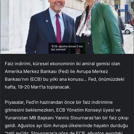
Faiz indirimi, küresel ekonominin iki amiral gemisi olan
Amerika Merkez Bankası (Fed) ile Avrupa Merkez
Bankası’nın (ECB) bu yılki ana konusu… Fed, önümüzdeki
hafta, 19-20 Mart’ta toplanacak.
Piyasalar, Fed’in hazirandan önce bir faiz indirimine
gitmesini beklemezken, ECB Yönetim Konseyi üyesi ve
Yunanistan MB Başkanı Yannis Stournaras’tan bir faiz çıkışı
geldi. Ağustos ayı tüm Avrupa ülkelerinde hayatın durduğu
“tatil ayı”dır. Stournaras’a göre de ECB, ağustos ayındaki