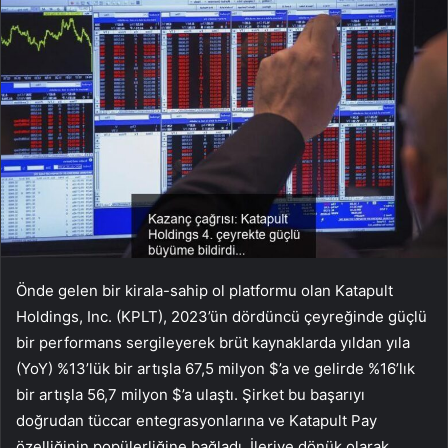
Önde gelen bir kirala-sahip ol platformu olan Katapult
Holdings, Inc. (KPLT), 2023’ün dördüncü çeyreğinde güçlü
bir performans sergileyerek brüt kaynaklarda yıldan yıla
(YoY) %13’lük bir artışla 67,5 milyon $’a ve gelirde %16’lık
bir artışla 56,7 milyon $’a ulaştı. Şirket bu başarıyı
doğrudan tüccar entegrasyonlarına ve Katapult Pay
özelliğinin popülerliğine bağladı. İleriye dönük olarak