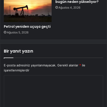
bugün neden yükseliyor?
Ağustos 4, 2026
Petrol yeniden uçuşa geçti
Ağustos 5, 2026
Bir yanıt yazın
E-posta adresiniz yayınlanmayacak.
Gerekli alanlar
*
ile
işaretlenmişlerdir
Y
o
r
u