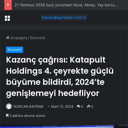
21 Temmuz 2026 burç yorumları! Kova, Akrep, Yay burcu yorumu… AŞK, EVLİLİK, SAĞLIK yorumları ne diyor?
Menü
Anasayfa
/
Ekonomi
Ekonomi
Kazanç çağrısı: Katapult
Holdings 4. çeyrekte güçlü
büyüme bildirdi, 2024’te
genişlemeyi hedefliyor
NURCAN BAYRAM
Mart 15, 2024
0
0
2 dakika okuma süresi