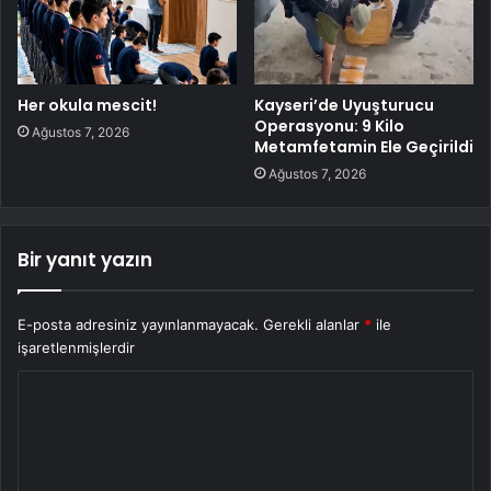
Her okula mescit!
Kayseri’de Uyuşturucu
Operasyonu: 9 Kilo
Ağustos 7, 2026
Metamfetamin Ele Geçirildi
Ağustos 7, 2026
Bir yanıt yazın
E-posta adresiniz yayınlanmayacak.
Gerekli alanlar
*
ile
işaretlenmişlerdir
Y
o
r
u