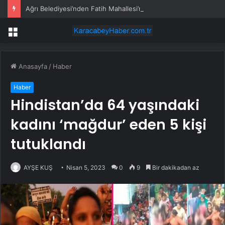
Ağrı Belediyesi’nden Fatih Mahallesi’nde Menfez Altyapı Çalışmalarına Denetim
Menü
Anasayfa
/
Haber
Haber
Hindistan’da 64 yaşındaki
kadını ‘mağdur’ eden 5 kişi
tutuklandı
AYŞE KUŞ
Nisan 5, 2023
0
9
Bir dakikadan az