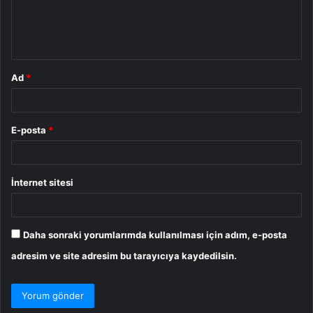
m
*
Ad
*
E-posta
*
İnternet sitesi
Daha sonraki yorumlarımda kullanılması için adım, e-posta
adresim ve site adresim bu tarayıcıya kaydedilsin.