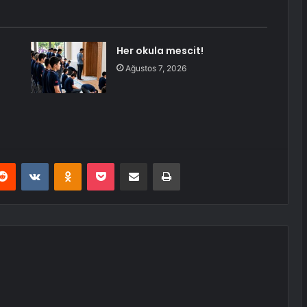
Her okula mescit!
Ağustos 7, 2026
erest
Reddit
VKontakte
Odnoklassniki
Pocket
E-Posta ile paylaş
Yazdır