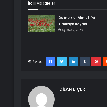
İlgili Makaleler
Gelincikler Ahmetli’yi
Kırmızıya Boyadı
Ağustos 7, 2026
Facebook
Twitter
LinkedIn
Tumblr
Pint
Paylaş
DİLAN BİÇER