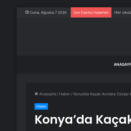
Her okul
Cuma, Ağustos 7 2026
Son Dakika Haberleri
ANASAY
Anasayfa
/
Haber
/
Konya’da Kaçak Avcılara Cezayı K
Haber
Konya’da Kaçak