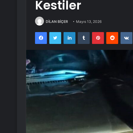
Kestiler
DİLAN BİÇER
Mayıs 13, 2026
Facebook
Twitter
LinkedIn
Tumblr
Pinterest
Reddit