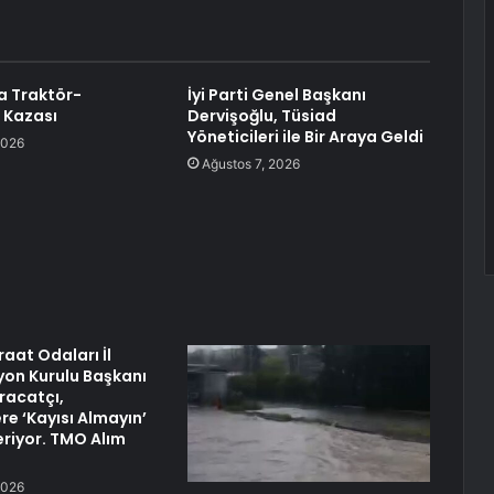
a Traktör-
İyi Parti Genel Başkanı
 Kazası
Dervişoğlu, Tüsiad
Yöneticileri ile Bir Araya Geldi
2026
Ağustos 7, 2026
aat Odaları İl
on Kurulu Başkanı
hracatçı,
re ‘Kayısı Almayın’
eriyor. TMO Alım
2026