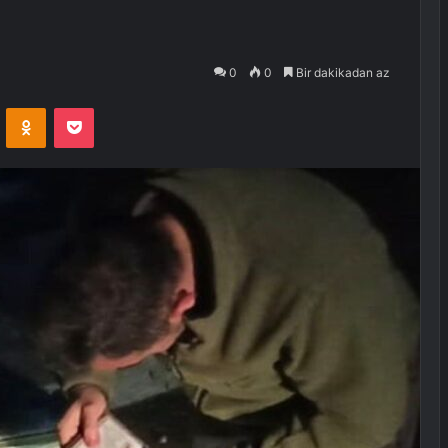
0
0
Bir dakikadan az
VKontakte
Odnoklassniki
Pocket