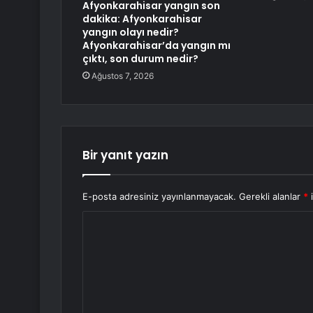
Afyonkarahisar yangın son
dakika: Afyonkarahisar
yangın olayı nedir?
Afyonkarahisar’da yangın mı
çıktı, son durum nedir?
Ağustos 7, 2026
Bir yanıt yazın
E-posta adresiniz yayınlanmayacak.
Gerekli alanlar
*
i
Y
o
r
u
m