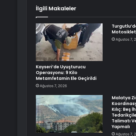
İlgili Makaleler
Turgutlu’d
Motosiklet
Ağustos 7, 
Kayseri’de Uyuşturucu
Operasyonu: 9 Kilo
Metamfetamin Ele Geçirildi
Ağustos 7, 2026
Malatya Zir
Koordinasy
Kılıç: Beş İ
Tedarikçile
Talimatı V
Yapmalı
Ağustos 7, 