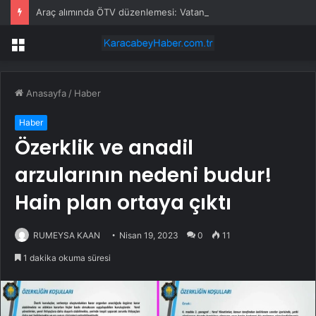
Araç alımında ÖTV düzenlemesi: Vatandaşlar bayilere akın etti
Menü
Anasayfa
/
Haber
Haber
Özerklik ve anadil
arzularının nedeni budur!
Hain plan ortaya çıktı
RUMEYSA KAAN
Nisan 19, 2023
0
11
1 dakika okuma süresi