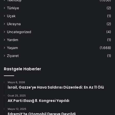
Teknoloji
(1.050)
Türkiye
(2)
Uçak
(1)
Ukrayna
(2)
Uncategorized
(4)
Yardım
(1)
Yaşam
(1.668)
Ziyaret
(1)
Rastgele Haberler
Mayıs 6, 2026
İsrail, Gazze’ye Hava Saldırısı Düzenledi: En Az 11 Ölü
Ocak 25, 2025
AK Parti Elazığ 8. Kongresi Yapıldı
Mayıs 12, 2025
Edremit’te Otomobil Dereye Devrildi