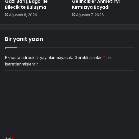
Gazi Barış Bağcı ile
Gelincikler Ahmetli’yi
Bilecik’te Buluşma
Kırmızıya Boyadı
Ağustos 8, 2026
Ağustos 7, 2026
Bir yanıt yazın
E-posta adresiniz yayınlanmayacak.
Gerekli alanlar
*
ile
işaretlenmişlerdir
Y
o
r
u
m
*