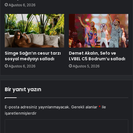
Ağustos 6, 2026
Simge Sağın’ın cesur tarzı
Demet Akalın, Sefo ve
sosyal medyayı salladı
LVBEL C5 Bodrum’u salladı
Ağustos 6, 2026
Ağustos 5, 2026
Bir yanıt yazın
E-posta adresiniz yayınlanmayacak.
Gerekli alanlar
*
ile
işaretlenmişlerdir
Y
o