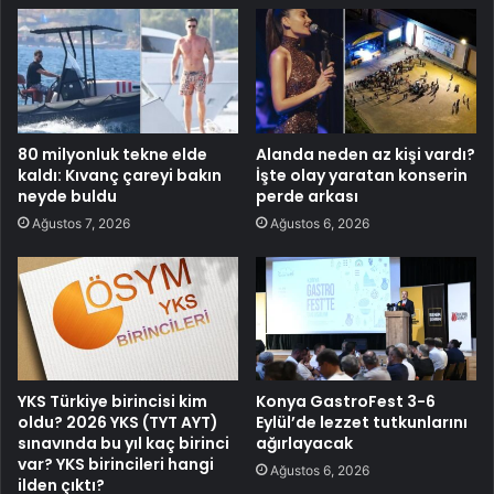
80 milyonluk tekne elde
Alanda neden az kişi vardı?
kaldı: Kıvanç çareyi bakın
İşte olay yaratan konserin
neyde buldu
perde arkası
Ağustos 7, 2026
Ağustos 6, 2026
YKS Türkiye birincisi kim
Konya GastroFest 3-6
oldu? 2026 YKS (TYT AYT)
Eylül’de lezzet tutkunlarını
sınavında bu yıl kaç birinci
ağırlayacak
var? YKS birincileri hangi
Ağustos 6, 2026
ilden çıktı?