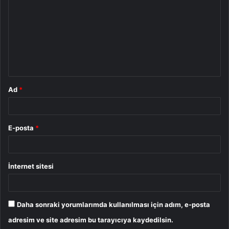
r
u
m
*
Ad
*
E-posta
*
İnternet sitesi
Daha sonraki yorumlarımda kullanılması için adım, e-posta
adresim ve site adresim bu tarayıcıya kaydedilsin.