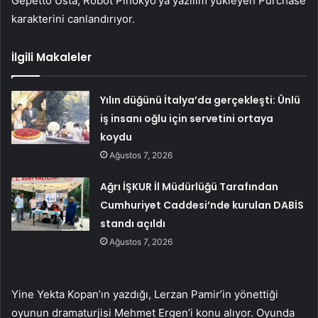
Gepetto Usta, Robot Pinokyo’ya yazılım yükleyen Purchase
karakterini canlandırıyor.
İlgili Makaleler
Yılın düğünü İtalya’da gerçekleşti: Ünlü
iş insanı oğlu için servetini ortaya
koydu
Ağustos 7, 2026
Ağrı İŞKUR İl Müdürlüğü Tarafından
Cumhuriyet Caddesi’nde kurulan DABİS
standı açıldı
Ağustos 7, 2026
Yine Yekta Kopan’ın yazdığı, Lerzan Pamir’in yönettiği
oyunun dramaturjisi Mehmet Ergen’i konu alıyor. Oyunda