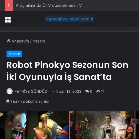
Araç alımında ÖTV düzenlemesi: Vatandaşlar bayilere akın etti
Menü
Anasayfa
/
Yaşam
Yaşam
Robot Pinokyo Sezonun Son
İki Oyunuyla İş Sanat’ta
FETHİYE GÜNDÜZ
Nisan 18, 2023
0
11
1 dakika okuma süresi