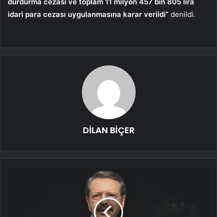
durdurma cezası ve toplam 11 milyon 457 bin 805 lira
idari para cezası uygulanmasına karar verildi”
denildi.
DİLAN BİÇER