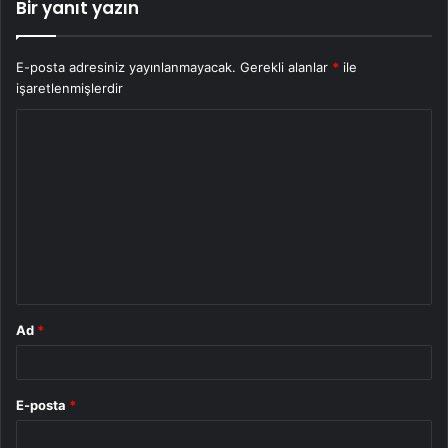
Bir yanıt yazın
E-posta adresiniz yayınlanmayacak.
Gerekli alanlar
*
ile
işaretlenmişlerdir
Y
o
r
u
m
*
Ad
*
E-posta
*