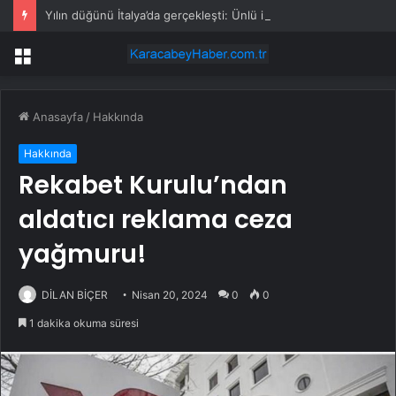
Yılın düğünü İtalya’da gerçekleşti: Ünlü iş insanı oğlu için servetini ortaya koydu
Menü
Anasayfa
/
Hakkında
Hakkında
Rekabet Kurulu’ndan
aldatıcı reklama ceza
yağmuru!
DİLAN BİÇER
Nisan 20, 2024
0
0
1 dakika okuma süresi