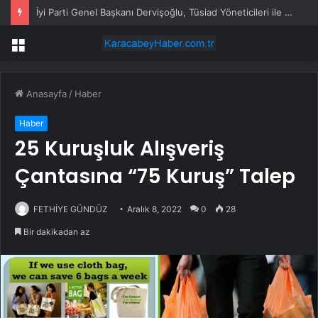
İyi Parti Genel Başkanı Dervişoğlu, Tüsiad Yöneticileri ile Bir Araya Geldi
Menü
Anasayfa
/
Haber
Haber
25 Kuruşluk Alışveriş
Çantasına “75 Kuruş” Talep
FETHİYE GÜNDÜZ
Aralık 8, 2022
0
28
Bir dakikadan az