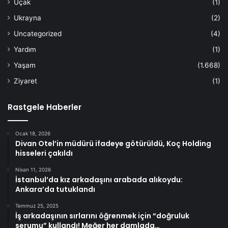
Uçak
(1)
Ukrayna
(2)
Uncategorized
(4)
Yardım
(1)
Yaşam
(1.668)
Ziyaret
(1)
Rastgele Haberler
Ocak 18, 2026
Divan Otel’in müdürü ifadeye götürüldü, Koç Holding
hisseleri çakıldı
Nisan 11, 2026
İstanbul’da kız arkadaşını arabada alıkoydu:
Ankara’da tutuklandı
Temmuz 25, 2025
İş arkadaşının sırlarını öğrenmek için “doğruluk
serumu” kullandı! Meğer her damlada…