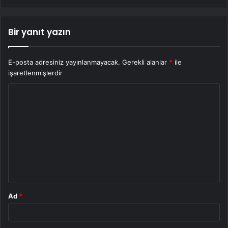
Bir yanıt yazın
E-posta adresiniz yayınlanmayacak.
Gerekli alanlar
*
ile
işaretlenmişlerdir
Y
o
r
u
m
*
Ad
*